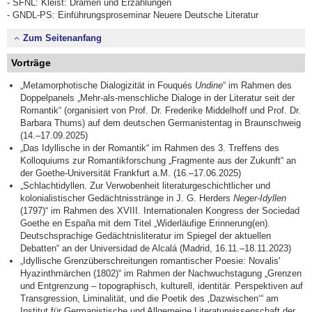
- SFNL: Kleist: Dramen und Erzählungen
- GNDL-PS: Einführungsproseminar Neuere Deutsche Literatur
Zum Seitenanfang
Vorträge
„Metamorphotische Dialogizität in Fouqués
Undine
“ im Rahmen des
Doppelpanels „Mehr-als-menschliche Dialoge in der Literatur seit der
Romantik“ (organisiert von Prof. Dr. Frederike Middelhoff und Prof. Dr.
Barbara Thums) auf dem deutschen Germanistentag in Braunschweig
(14.–17.09.2025)
„Das Idyllische in der Romantik“ im Rahmen des 3. Treffens des
Kolloquiums zur Romantikforschung „Fragmente aus der Zukunft“ an
der Goethe-Universität Frankfurt a.M. (16.–17.06.2025)
„Schlachtidyllen. Zur Verwobenheit literaturgeschichtlicher und
kolonialistischer Gedächtnisstränge in J. G. Herders
Neger-Idyllen
(1797)“ im Rahmen des XVIII. Internationalen Kongress der Sociedad
Goethe en España mit dem Titel „Widerläufige Erinnerung(en).
Deutschsprachige Gedächtnisliteratur im Spiegel der aktuellen
Debatten“ an der Universidad de Alcalá (Madrid, 16.11.–18.11.2023)
„Idyllische Grenzüberschreitungen romantischer Poesie: Novalis'
Hyazinthmärchen (1802)“ im Rahmen der Nachwuchstagung „Grenzen
und Entgrenzung – topographisch, kulturell, identitär. Perspektiven auf
Transgression, Liminalität, und die Poetik des ‚Dazwischen‘“ am
Institut für Germanistische und Allgemeine Literaturwissenschaft der