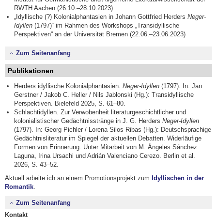
RWTH Aachen (26.10.–28.10.2023)
„Idyllische (?) Kolonialphantasien in Johann Gottfried Herders
Neger-
Idyllen
(1797)“ im Rahmen des Workshops „Transidyllische
Perspektiven“ an der Universität Bremen (22.06.–23.06.2023)
Zum Seitenanfang
Publikationen
Herders idyllische Kolonialphantasien:
Neger-Idyllen
(1797). In: Jan
Gerstner / Jakob C. Heller / Nils Jablonski (Hg.): Transidyllische
Perspektiven. Bielefeld 2025, S. 61–80.
Schlachtidyllen. Zur Verwobenheit literaturgeschichtlicher und
kolonialistischer Gedächtnisstränge in J. G. Herders
Neger-Idyllen
(1797). In: Georg Pichler / Lorena Silos Ribas (Hg.): Deutschsprachige
Gedächtnisliteratur im Spiegel der aktuellen Debatten. Widerläufige
Formen von Erinnerung. Unter Mitarbeit von M. Ángeles Sánchez
Laguna, Irina Ursachi und Adrián Valenciano Cerezo. Berlin et al.
2026, S. 43–52.
Aktuell arbeite ich an einem Promotionsprojekt zum
Idyllischen in der
Romantik
.
Zum Seitenanfang
Kontakt