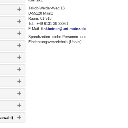
Kontakt:
Jakob-Welder-Weg 18
D-55128 Mainz
Raum: 01-918
Tel.: +49 6131 39-22261
E-Mail:
finkbeiner@uni-mainz.de
Sprechzeiten: siehe Personen- und
Einrichtungsverzeichnis (Univis)
Bitte
uswahl)
Button
klicken,