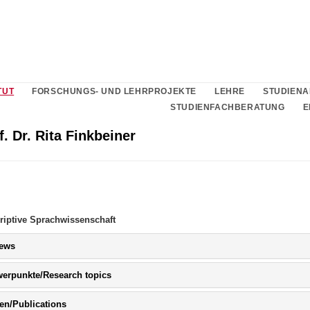
TUT
FORSCHUNGS- UND LEHRPROJEKTE
LEHRE
STUDIEN
STUDIENFACHBERATUNG
E
f. Dr. Rita Finkbeiner
kriptive Sprachwissenschaft
Bitte
News
Button
klicken,
Bitte
werpunkte/Research topics
um
Button
Inhalt
klicken,
zu
Bitte
en/Publications
um
erweitern