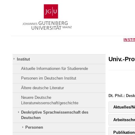
Zum
Johannes
Inhalt
Gutenberg-
springen
Universität
Mainz
INSTI
Univ.-Pro
Institut
Aktuelle Informationen für Studierende
Personen im Deutschen Institut
Ältere deutsche Literatur
Dt. Phil.: Des
Neuere Deutsche
Literaturwissenschaft/geschichte
Aktuelles/
Deskriptive Sprachwissenschaft des
Deutschen
Arbeitssch
Personen
Publikation