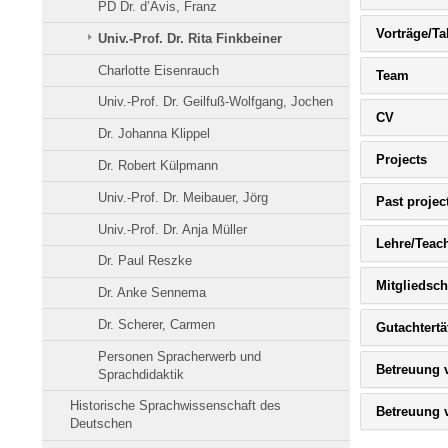
PD Dr. d’Avis, Franz
Vorträge/Ta
Univ.-Prof. Dr. Rita Finkbeiner
Charlotte Eisenrauch
Bitte
Team
Butto
Univ.-Prof. Dr. Geilfuß-Wolfgang, Jochen
klicke
Bitte
CV
um
Button
Dr. Johanna Klippel
Inhalt
klicken,
zu
Bitt
Projects
um
erweit
Dr. Robert Külpmann
But
Inhalt
bzw.
kli
zu
zu
Univ.-Prof. Dr. Meibauer, Jörg
Past projec
um
erweiter
reduzi
Inh
bzw.
Univ.-Prof. Dr. Anja Müller
zu
zu
Lehre/Teac
erw
reduzier
Dr. Paul Reszke
bzw
zu
Mitgliedsc
Dr. Anke Sennema
red
Dr. Scherer, Carmen
Gutachtertät
Personen Spracherwerb und
Betreuung v
Sprachdidaktik
Historische Sprachwissenschaft des
Betreuung v
Deutschen