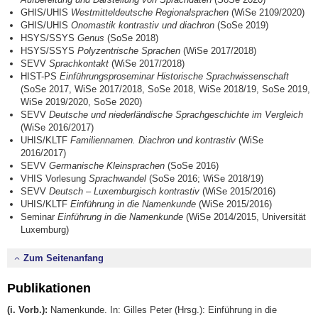
GHIS/UHIS
Westmitteldeutsche Regionalsprachen
(WiSe 2109/2020)
GHIS/UHIS
Onomastik kontrastiv und diachron
(SoSe 2019)
HSYS/SSYS
Genus
(SoSe 2018)
HSYS/SSYS
Polyzentrische Sprachen
(WiSe 2017/2018)
SEVV
Sprachkontakt
(WiSe 2017/2018)
HIST-PS
Einführungsproseminar Historische Sprachwissenschaft
(SoSe 2017, WiSe 2017/2018, SoSe 2018, WiSe 2018/19, SoSe 2019,
WiSe 2019/2020, SoSe 2020)
SEVV
Deutsche und niederländische Sprachgeschichte im Vergleich
(WiSe 2016/2017)
UHIS/KLTF
Familiennamen. Diachron und kontrastiv
(WiSe
2016/2017)
SEVV
Germanische
Kleinsprachen
(SoSe 2016)
VHIS Vorlesung
Sprachwandel
(SoSe 2016; WiSe 2018/19)
SEVV
Deutsch – Luxemburgisch kontrastiv
(WiSe 2015/2016)
UHIS/KLTF
Einführung in die Namenkunde
(WiSe 2015/2016)
Seminar
Einführung in die Namenkunde
(WiSe 2014/2015, Universität
Luxemburg)
Zum Seitenanfang
Publikationen
(i. Vorb.):
Namenkunde. In: Gilles Peter (Hrsg.): Einführung in die