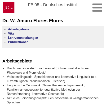
Zum
Johannes
FB 05 - Deutsches Institut.
Inhalt
Gutenberg-
springen
Universität
Mainz
Dr. W. Amaru Flores Flores
Arbeitsgebiete
Vita
Lehrveranstaltungen
Publikationen
Arbeitsgebiete
Diachrone Linguistik/Sprachwandel (Schwerpunkt diachrone
Phonologie und Morphologie)
Variationslinguistik, Sprachkontakt und kontrastive Linguistik (u.a.
Luxemburgisch, Niederländisch, Friesisch)
Linguistische Onomastik (Namentheorie und -grammatik,
Familiennamengeographie, quantitative Methoden der
Namenforschung, kontrastive Onomastik)
Aktuelles Forschungsprojekt: Genussysteme in westgermanischen
Sprachen