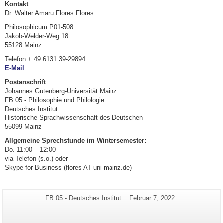
Kontakt
Dr. Walter Amaru Flores Flores
Philosophicum P01-508
Jakob-Welder-Weg 18
55128 Mainz
Telefon + 49 6131 39-29894
E-Mail
Postanschrift
Johannes Gutenberg-Universität Mainz
FB 05 - Philosophie und Philologie
Deutsches Institut
Historische Sprachwissenschaft des Deutschen
55099 Mainz
Allgemeine Sprechstunde im Wintersemester:
Do. 11:00 – 12:00
via Telefon (s.o.) oder
Skype for Business (flores AT uni-mainz.de)
Zusätzliche
Seiten-
Letzte
FB 05 - Deutsches Institut.
Februar 7, 2022
Name:
Aktualisierung:
Informationen
zu