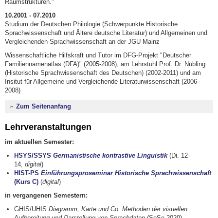
Raumstrukturen."
10.2001 - 07.2010
Studium der Deutschen Philologie (Schwerpunkte Historische
Sprachwissenschaft und Ältere deutsche Literatur) und Allgemeinen und
Vergleichenden Sprachwissenschaft an der JGU Mainz
Wissenschaftliche Hilfskraft und Tutor im DFG-Projekt "Deutscher
Familiennamenatlas (DFA)" (2005-2008), am Lehrstuhl Prof. Dr. Nübling
(Historische Sprachwissenschaft des Deutschen) (2002-2011) und am
Insitut für Allgemeine und Vergleichende Literaturwissenschaft (2006-
2008)
Zum Seitenanfang
Lehrveranstaltungen
im aktuellen Semester:
HSYS/SSYS
Germanistische kontrastive
Linguistik
(Di. 12–
14,
digital
)
HIST-PS
Einführungsproseminar Historische Sprachwissenschaft
(Kurs C)
(
digital
)
in vergangenen Semestern:
GHIS/UHIS
Diagramm, Karte und Co: Methoden der visuellen
Aufbereitung und Darstellung von Sprachdaten
(SoSe 2020)