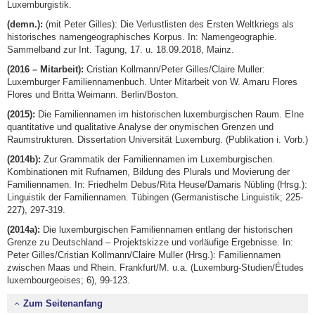
Luxemburgistik.
(demn.):
(mit Peter Gilles): Die Verlustlisten des Ersten Weltkriegs als
historisches namengeographisches Korpus. In: Namengeographie.
Sammelband zur Int. Tagung, 17. u. 18.09.2018, Mainz.
(2016 – Mitarbeit):
Cristian Kollmann/Peter Gilles/Claire Muller:
Luxemburger Familiennamenbuch. Unter Mitarbeit von W. Amaru Flores
Flores und Britta Weimann. Berlin/Boston.
(2015):
Die Familiennamen im historischen luxemburgischen Raum. EIne
quantitative und qualitative Analyse der onymischen Grenzen und
Raumstrukturen. Dissertation Universität Luxemburg. (Publikation i. Vorb.)
(2014b):
Zur Grammatik der Familiennamen im Luxemburgischen.
Kombinationen mit Rufnamen, Bildung des Plurals und Movierung der
Familiennamen. In: Friedhelm Debus/Rita Heuse/Damaris Nübling (Hrsg.):
Linguistik der Familiennamen. Tübingen (Germanistische Linguistik; 225-
227), 297-319.
(2014a):
Die luxemburgischen Familiennamen entlang der historischen
Grenze zu Deutschland – Projektskizze und vorläufige Ergebnisse. In:
Peter Gilles/Cristian Kollmann/Claire Muller (Hrsg.): Familiennamen
zwischen Maas und Rhein. Frankfurt/M. u.a. (Luxemburg-Studien/Études
luxembourgeoises; 6), 99-123.
Zum Seitenanfang