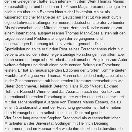
dem er Gelegenheit hatte, sich intensiv mit dem Werk Thomas Manns
zu beschäftigen, und bei dem er 1994 sein Magisterexamen ablegte. Er
blieb auch über sein Examen hinaus der Universität Mainz als
wissenschaftlicher Mitarbeiter am Deutschen Institut wie auch durch
eigene Lehrveranstaltungen zur neueren deutschen Literatur verbunden.
Als wissenschaftlicher Mitarbeiter von Hermann Kurzke wurde er von
einem international ausgewiesenen Thomas Mann-Spezialisten mit den
Ergebnissen und Problemstellungen der vergangenen und
gegenwärtigen Forschung intensiv vertraut gemacht. Diese
Spezialisierung sollte er für den Rest seines Forscherlebens nicht nur
beibehalten, sondern durch eigenständige Forschungen, vor allem aber
durch seine umfangreiche Mitarbeit an editorischen Projekten zum Autor
weiterverfolgen und damit einen bedeutenden Beitrag zur Forschung
leisten. Er hat an herausragenden Editionen der Großen Kommentierten
Frankfurter Ausgabe von Thomas Mann entscheidend mitgearbeitet und
in der Zusammenarbeit mit bedeutenden Literaturwissenschaftlern wie
Dieter Borchmeyer, Heinrich Detering, Hans Rudolf Vaget, Eckhard
Heftrich, Ruprecht Wimmer und Jan Assmann auch den Kontakt zur
international führenden Forschung immer wieder erneuert und erweitert.
Mit der sechsbändigen Ausgabe von Thomas Manns Essays, die zu
einem Standardinstrument der Forschung geworden ist, hat er neben
dem Herausgeber sich selbst ein kleines Denkmal gesetzt.
Vier Jahre lang arbeitete Stephan Stachorski als wissenschaftlicher
Mitarbeiter an der Universität Göttingen mit Heinrich Detering
zusammen, und im Februar 2015 wurde ihm die Ehrendoktorwürde des