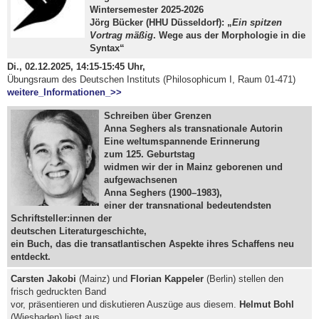
Wintersemester 2025-2026
Jörg Bücker (HHU Düsseldorf): „
Ein spitzen
Vortrag mäßig
. Wege aus der Morphologie in die
Syntax“
Di., 02.12.2025, 14:15-15:45 Uhr,
Übungsraum des Deutschen Instituts (Philosophicum I, Raum 01-471)
weitere_Informationen_>>
Schreiben über Grenzen
Anna Seghers als transnationale Autorin
Eine weltumspannende Erinnerung
zum 125. Geburtstag
widmen wir der in Mainz geborenen und
aufgewachsenen
Anna Seghers (1900–1983),
einer der transnational bedeutendsten
Schriftsteller:innen der
deutschen Literaturgeschichte,
ein Buch, das die transatlantischen Aspekte ihres Schaffens neu
entdeckt.
Carsten Jakobi
(Mainz) und
Florian Kappeler
(Berlin) stellen den
frisch gedruckten Band
vor, präsentieren und diskutieren Auszüge aus diesem.
Helmut Bohl
(Wiesbaden) liest aus