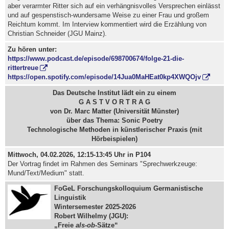
aber verarmter Ritter sich auf ein verhängnisvolles Versprechen einlässt
und auf gespenstisch-wundersame Weise zu einer Frau und großem
Reichtum kommt. Im Interview kommentiert wird die Erzählung von
Christian Schneider (JGU Mainz).
Zu hören unter:
https://www.podcast.de/episode/698700674/folge-21-die-
rittertreue
https://open.spotify.com/episode/14Jua0MaHEat0kp4XWQOjv
Das Deutsche Institut lädt ein zu einem
G A S T V O R T R A G
von Dr. Marc Matter (Universität Münster)
über das Thema: Sonic Poetry
Technologische Methoden in künstlerischer Praxis (mit
Hörbeispielen)
Mittwoch, 04.02.2026, 12:15-13:45 Uhr in P104
Der Vortrag findet im Rahmen des Seminars "Sprechwerkzeuge:
Mund/Text/Medium" statt.
FoGeL Forschungskolloquium Germanistische
Linguistik
Wintersemester 2025-2026
Robert Wilhelmy (JGU):
„Freie
als-ob
-Sätze“