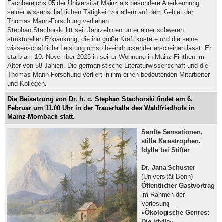
Fachbereichs 05 der Universität Mainz als besondere Anerkennung
seiner wissenschaftlichen Tätigkeit vor allem auf dem Gebiet der
Thomas Mann-Forschung verliehen.
Stephan Stachorski litt seit Jahrzehnten unter einer schweren
strukturellen Erkrankung, die ihn große Kraft kostete und die seine
wissenschaftliche Leistung umso beeindruckender erscheinen lässt. Er
starb am 10. November 2025 in seiner Wohnung in Mainz-Finthen im
Alter von 58 Jahren. Die germanistische Literaturwissenschaft und die
Thomas Mann-Forschung verliert in ihm einen bedeutenden Mitarbeiter
und Kollegen.
Die Beisetzung von Dr. h. c. Stephan Stachorski findet am 6.
Februar um 11.00 Uhr in der Trauerhalle des Waldfriedhofs in
Mainz-Mombach statt.
Sanfte Sensationen,
stille Katastrophen.
Idylle bei Stifter
Dr. Jana Schuster
(Universität Bonn)
Öffentlicher Gastvortrag
im Rahmen der
Vorlesung
»Ökologische Genres:
Die Idylle«