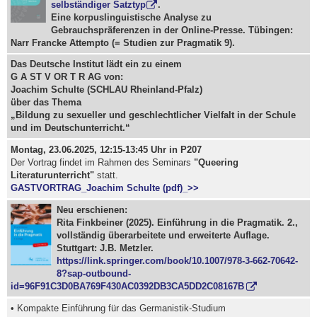
selbständiger Satztyp
.
Eine korpuslinguistische Analyse zu
Gebrauchspräferenzen in der Online-Presse. Tübingen:
Narr Francke Attempto (= Studien zur Pragmatik 9).
Das Deutsche Institut lädt ein zu einem
G A ST V OR T R AG von:
Joachim Schulte (SCHLAU Rheinland-Pfalz)
über das Thema
„Bildung zu sexueller und geschlechtlicher Vielfalt in der Schule
und im Deutschunterricht.“
Montag, 23.06.2025, 12:15-13:45 Uhr in P207
Der Vortrag findet im Rahmen des Seminars
"Queering
Literaturunterricht"
statt.
GASTVORTRAG_Joachim Schulte (pdf)_>>
Neu erschienen:
Rita Finkbeiner (2025). Einführung in die Pragmatik. 2.,
vollständig überarbeitete und erweiterte Auflage.
Stuttgart: J.B. Metzler.
https://link.springer.com/book/10.1007/978-3-662-70642-
8?sap-outbound-
id=96F91C3D0BA769F430AC0392DB3CA5DD2C08167B
• Kompakte Einführung für das Germanistik-Studium