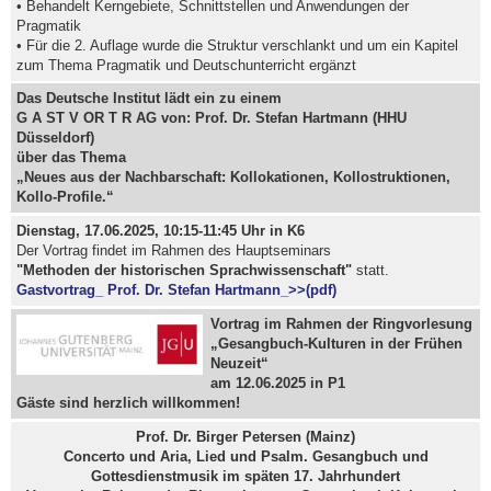
• Behandelt Kerngebiete, Schnittstellen und Anwendungen der
Pragmatik
• Für die 2. Auflage wurde die Struktur verschlankt und um ein Kapitel
zum Thema Pragmatik und Deutschunterricht ergänzt
Das Deutsche Institut lädt ein zu einem
G A ST V OR T R AG
von: Prof. Dr. Stefan Hartmann (HHU
Düsseldorf)
über das Thema
„Neues aus der Nachbarschaft: Kollokationen, Kollostruktionen,
Kollo-Profile.“
Dienstag, 17.06.2025, 10:15-11:45 Uhr in K6
Der Vortrag findet im Rahmen des Hauptseminars
"Methoden der historischen Sprachwissenschaft"
statt.
Gastvortrag_ Prof. Dr. Stefan Hartmann_>>(pdf)
Vortrag im Rahmen der Ringvorlesung
„Gesangbuch-Kulturen in der Frühen
Neuzeit“
am 12.06.2025 in P1
Gäste sind herzlich willkommen!
Prof. Dr. Birger Petersen (Mainz)
Concerto und Aria, Lied und Psalm. Gesangbuch und
Gottesdienstmusik im späten 17. Jahrhundert