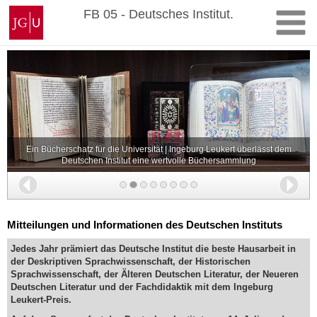
Zum
Johannes
FB 05 - Deutsches Institut.
Inhalt
Gutenberg-
springen
Universität
Mainz
Ein Bücherschatz für die Universität | Ingeburg Leukert überlässt dem
Deutschen Institut eine wertvolle Büchersammlung
Zurück
Wei
Mitteilungen und Informationen des Deutschen Instituts
Jedes Jahr prämiert das Deutsche Institut die beste Hausarbeit in
der Deskriptiven Sprachwissenschaft, der Historischen
Sprachwissenschaft, der Älteren Deutschen Literatur, der Neueren
Deutschen Literatur und der Fachdidaktik mit dem Ingeburg
Leukert-Preis.