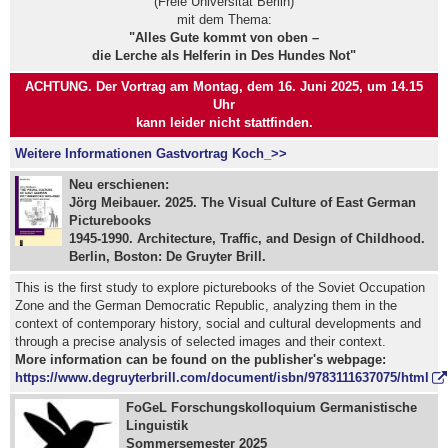
(Freie Universität Berlin)
mit dem Thema:
"Alles Gute kommt von oben –
die Lerche als Helferin in Des Hundes Not"
ACHTUNG. Der Vortrag am Montag, dem 16. Juni 2025, um 14.15
Uhr
kann leider nicht stattfinden.
Weitere Informationen Gastvortrag Koch_>>
Neu erschienen:
Jörg Meibauer. 2025. The Visual Culture of East German
Picturebooks
1945-1990. Architecture, Traffic, and Design of Childhood.
Berlin, Boston: De Gruyter Brill.
This is the first study to explore picturebooks of the Soviet Occupation
Zone and the German Democratic Republic, analyzing them in the
context of contemporary history, social and cultural developments and
through a precise analysis of selected images and their context.
More information can be found on the publisher's webpage:
https://www.degruyterbrill.com/document/isbn/9783111637075/html
FoGeL Forschungskolloquium Germanistische
Linguistik
Sommersemester 2025