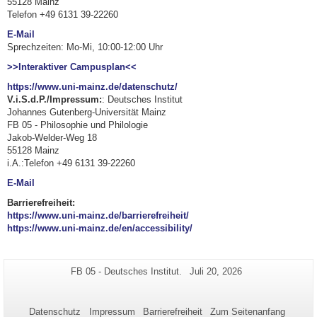
55128 Mainz
Telefon +49 6131 39-22260
E-Mail
Sprechzeiten: Mo-Mi, 10:00-12:00 Uhr
>>Interaktiver Campusplan<<
https://www.uni-mainz.de/datenschutz/
V.i.S.d.P./Impressum:
: Deutsches Institut
Johannes Gutenberg-Universität Mainz
FB 05 - Philosophie und Philologie
Jakob-Welder-Weg 18
55128 Mainz
i.A.:Telefon +49 6131 39-22260
E-Mail
Barrierefreiheit:
https://www.uni-mainz.de/barrierefreiheit/
https://www.uni-mainz.de/en/accessibility/
Zusätzliche
Seiten-
Letzte
FB 05 - Deutsches Institut.
Juli 20, 2026
Name:
Aktualisierung:
Informationen
zu
Datenschutz
Impressum
Barrierefreiheit
Zum Seitenanfang
dieser