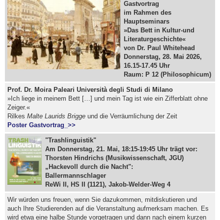
Gastvortrag
im Rahmen des
Hauptseminars
»Das Bett in Kultur-und
Literaturgeschichte«
von Dr. Paul Whitehead
Donnerstag,
28. Mai 2026,
16.15-17.45 Uhr
Raum: P 12 (Philosophicum)
Prof. Dr. Moira Paleari Università degli Studi di Milano
»Ich liege in meinem Bett […] und mein Tag ist wie ein Zifferblatt ohne
Zeiger.«
Rilkes
Malte
Laurids Brigge
und die Verräumlichung der Zeit
Poster Gastvortrag_>>
"Trashlinguistik"
Am Donnerstag, 21. Mai, 18:15-19:45 Uhr trägt vor:
Thorsten Hindrichs (Musikwissenschaft, JGU)
„Hackevoll durch die Nacht":
Ballermannschlager
ReWi II, HS II (1121), Jakob-Welder-Weg 4
Wir würden uns freuen, wenn Sie dazukommen, mitdiskutieren und
auch Ihre Studierenden auf die Veranstaltung aufmerksam machen. Es
wird etwa eine halbe Stunde vorgetragen und dann nach einem kurzen