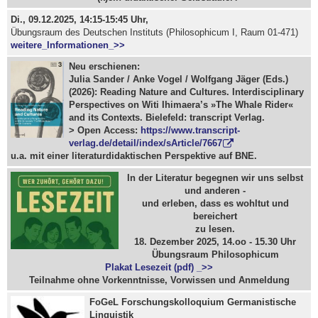
Di., 09.12.2025, 14:15-15:45 Uhr,
Übungsraum des Deutschen Instituts (Philosophicum I, Raum 01-471)
weitere_Informationen_>>
Neu erschienen:
Julia Sander / Anke Vogel / Wolfgang Jäger (Eds.)
(2026): Reading Nature and Cultures. Interdisciplinary
Perspectives on Witi Ihimaera’s »The Whale Rider«
and its Contexts. Bielefeld: transcript Verlag.
> Open Access:
https://www.transcript-
verlag.de/detail/index/sArticle/7667
u.a. mit einer literaturdidaktischen Perspektive auf BNE.
In der Literatur begegnen wir uns selbst
und anderen -
und erleben, dass es wohltut und
bereichert
zu lesen.
18. Dezember 2025, 14.oo - 15.30 Uhr
Übungsraum Philosophicum
Plakat Lesezeit (pdf) _>>
Teilnahme ohne Vorkenntnisse, Vorwissen und Anmeldung
FoGeL Forschungskolloquium Germanistische
Linguistik