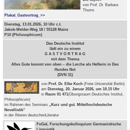
von Prof. Dr. Barbara
Thums
Plakat_Gastvortrag_>>
Dienstag, 13.01.2026, 10 Uhr c.t.
Jakob-Welder-Weg 18 / 55128 Mainz
P10 (Philosophicum)
Das Deutsche Institut
lädt ein zu einem
G A S T V O R T R A G
mit dem Thema
Alles Gute kommt von oben – die Lerche als Helferin in Des
Hundes Not
(DVN 31)
von
Prof. Dr. Elke Koch
(Freie Universität Berlin)
am
Dienstag, 20. Januar 2026, um 10.15 Uhr
in
Raum 01 471
(Übungsraum Deutsches Institut,
Philosophicum)
im Rahmen des Seminars
„Kurz und gut. Mittelhochdeutsche
Novellistik“
in der Älteren deutschenLiteratur
FoGeL Forschungskolloquium Germanistische
Linguistik