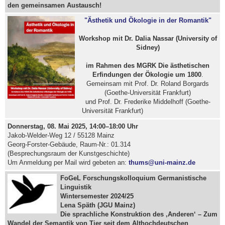
den gemeinsamen Austausch!
"Ästhetik und Ökologie in der Romantik"
Workshop mit Dr. Dalia Nassar (University of
Sidney)
im Rahmen des MGRK Die ästhetischen
Erfindungen der Ökologie um 1800
.
Gemeinsam mit Prof. Dr. Roland Borgards
(Goethe-Universität Frankfurt)
und Prof. Dr. Frederike Middelhoff (Goethe-
Universität Frankfurt)
Donnerstag, 08. Mai 2025, 14:00–18:00 Uhr
Jakob-Welder-Weg 12 / 55128 Mainz
Georg-Forster-Gebäude, Raum-Nr.: 01.314
(Besprechungsraum der Kunstgeschichte)
Um Anmeldung per Mail wird gebeten an:
thums@uni-mainz.de
FoGeL Forschungskolloquium Germanistische
Linguistik
Wintersemester 2024/25
Lena Späth (JGU Mainz)
Die sprachliche Konstruktion des ‚Anderen‘ – Zum
Wandel der Semantik von Tier seit dem Althochdeutschen