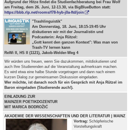
Aufgrund der Hitze findet die Studienfachberatung bei Frau Wolf
am Freitag, dem 26. Juni, 12-13.30, via BigBlueButton statt:
https://bbb.rlp.net/rooms/f78-hyb-j0a-ftd/join
"Trashlinguistik"
Am Donnerstag, 18. Juni, 18:15-19:45 Uhr
diskutieren wir mit der Journalistin und
Podcasterin:
Anja Rützel:
„Gott kennt den ganzen Kontext": Was man von
Trash-TV lernen kann
ReWi II, HS II (1121), Jakob-Welder-Weg 4
Wir würden uns freuen, wenn Sie dazukommen, mitdiskutieren und
auch Ihre Studierenden auf die Veranstaltung aufmerksam machen.
Es wird etwa eine halbe Stunde vorgetragen und dann nach einem
kurzen Dialog zur gemeinsamen Diskussion eingeladen.
Wer möchte, ist danach noch für ein Gespräch mit Anja Rützel im
Baron eingeladen (Studierende auch!).
EINLADUNG ZUR
MAINZER POETIKDOZENTUR
MIT MARICA BODROŽIĆ
AKADEMIE DER WISSENSCHAFTEN UND DER LITERATUR
|
MAINZ
Vortrag:
Schöpferische
Vorstellungskraft