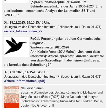
„Sprachlich-konzeptueller Wandel im
Behinderungsdiskurs der Jahre 1950–2023: Eine
distributionell-semantische Analyse der Leitmedien ZEIT und
SPIEGEL“
Di., 18.11.2025, 14:15-15:45 Uhr,
Übungsraum des Deutschen Instituts (Philosophicum I, Raum 01-471)
weitere_Informationen_>>
FoGeL Forschungskolloquium Germanistische
Linguistik
Wintersemester 2025-2026
Ann-Kathrin Venz (JGU Mainz): „Ich kann dass
(meistens)! Welche sprachstrukturellen Merkmale
von dass-Satzgefügen haben einen Einfluss auf
die korrekte dass-Schreibung?“
Di., 4.11.2025, 14:15-15:45 Uhr,
Übungsraum des Deutschen Instituts (Philosophicum I, Raum 01-471)
Weitere Informatíonen_(pdf)
Neu erschienen:
Susanne Blumesberger, Bettina Kümmerling-Meibauer, and
Jörg Meibauer (Eds.) (2025): Marie Neurath and Isotype
Picturebooks: Transforming Knowledge for Children. Berlin,
Boston: De Gruyter Brill