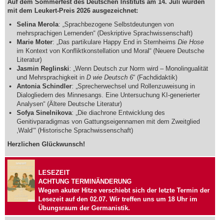
Auf dem Sommerfest des Deutschen Instituts am 14. Juli wurden
mit dem Leukert-Preis 2026 ausgezeichnet:
Selina Merola
: „Sprachbezogene Selbstdeutungen von
mehrsprachigen Lernenden“ (Deskriptive Sprachwissenschaft)
Marie Moter
: „Das partikulare Happy End in Sternheims
Die Hose
im Kontext von Konfliktkonstellation und Moral“ (Neuere Deutsche
Literatur)
Jasmin Reglinski
: „Wenn Deutsch zur Norm wird – Monolingualität
und Mehrsprachigkeit in
D wie Deutsch 6
“ (Fachdidaktik)
Antonia Schindler
: „Sprecherwechsel und Rollenzuweisung in
Dialogliedern des Minnesangs. Eine Untersuchung KI-generierter
Analysen“ (Ältere Deutsche Literatur)
Sofya Sinelnikova
: „Die diachrone Entwicklung des
Genitivparadigmas von Gattungseigennamen mit dem Zweitglied
‚Wald‘“ (Historische Sprachwissenschaft)
Herzlichen Glückwunsch!
LESEZEIT
ACHTUNG TERMINÄNDERUNG
Wegen akuter Hitze verschiebt sich der letzte Termin der
Lesezeit auf den
02.07.
Wir treffen uns um
18 Uhr
im
Übungsraum der Germanistik.