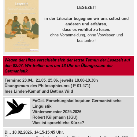
LESEZEIT
in der Literatur begegnen wir uns selbst und
anderen und erfahren,
dass es wohltut zu lesen.
ohne Voranmeldung, ohne Vorwissen und
kostenfrei!
Wegen der Hitze verschiebt sich der letzte Termin der Lesezeit auf
den 02.07. Wir treffen uns um 18 Uhr im Übungsraum der
Germanistik.
Termine:
23.04., 21.05, 25.06. jeweils 18.00-19.30h
Übungsraum des Philosophicums ( P 01.471)
Ines Linden-Kamuf und Bettina Wild
FoGeL Forschungskolloquium Germanistische
Linguistik
Wintersemester 2025-2026
Robert Külpmann (JGU)
Was ist sprachliche Kürze?
Di., 10.02.2026, 14:15-15:45 Uhr,