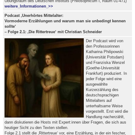
Übungsraum des Deutschen Instituts (Philosophicum I, Raum 01-471)
weitere_Informationen_>>
Podcast ‚Unerhörtes Mittelalter:
Vormoderne Erzählungen und warum man sie unbedingt kennen
sollte‘
– Folge 2.1: ‚Die Rittertreue‘ mit Christian Schneider
Der Podcast wird von
den Professorinnen
Katharina Philipowski
(Universität Potsdam)
und Franziska Wenzel
(Goethe-Universität
Frankfurt) produziert. In
jeder Folge wird eine
ausgewählte
Kurzerzählung des
deutschsprachigen
Mittelalters auf
unterhaltsame Weise
vorgestellt. Erst wird die
Handlung nacherzählt,
dann diskutieren die Hosts mit Expert:innen über Fragen, die sich aus
heutiger Sicht zu den Texten stellen.
Folge 2.1 stellt die ‚Rittertreue‘ vor, eine Erzählung, in der ein fescher,