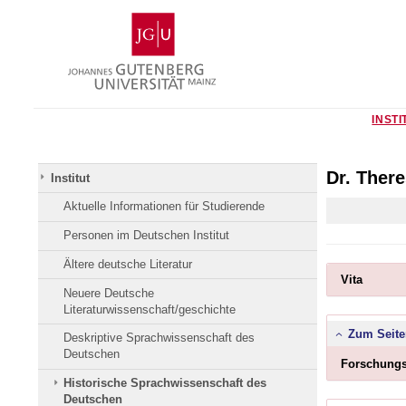
Zum
Johannes
Inhalt
Gutenberg-
springen
Universität
Mainz
INSTI
Dr. Ther
Institut
Aktuelle Informationen für Studierende
Personen im Deutschen Institut
Ältere deutsche Literatur
Bitte
Vita
Button
Neuere Deutsche
klicken,
Literaturwissenschaft/geschichte
um
Inhalt
Zum Seite
Deskriptive Sprachwissenschaft des
zu
Deutschen
erweite
Forschung
bzw.
Historische Sprachwissenschaft des
zu
Deutschen
reduzie