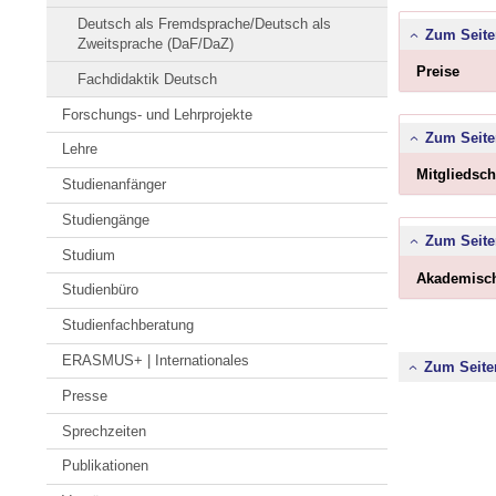
Deutsch als Fremdsprache/Deutsch als
Zum Seite
Zweitsprache (DaF/DaZ)
Bitte
Preise
Fachdidaktik Deutsch
Butto
klick
Forschungs- und Lehrprojekte
um
Inhal
Zum Seite
Lehre
zu
erwei
Mitgliedsch
Studienanfänger
bzw.
zu
Studiengänge
reduz
Zum Seite
Studium
Akademisch
Studienbüro
Studienfachberatung
ERASMUS+ | Internationales
Zum Seite
Presse
Sprechzeiten
Publikationen