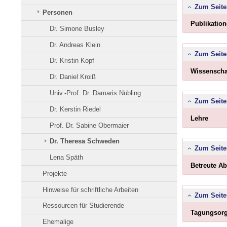
Zum Seite
Personen
Publikatio
Dr. Simone Busley
Dr. Andreas Klein
Zum Seite
Dr. Kristin Kopf
Wissenschaf
Dr. Daniel Kroiß
Univ.-Prof. Dr. Damaris Nübling
Zum Seite
Dr. Kerstin Riedel
Bitte
Lehre
Prof. Dr. Sabine Obermaier
Butto
klicke
um
Dr. Theresa Schweden
Inhalt
Zum Seite
zu
Lena Späth
erweit
Betreute Ab
bzw.
Projekte
zu
reduz
Hinweise für schriftliche Arbeiten
Zum Seite
Ressourcen für Studierende
Tagungsorg
Ehemalige