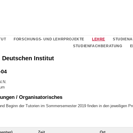
TUT
FORSCHUNGS- UND LEHRPROJEKTE
LEHRE
STUDIEN
STUDIENFACHBERATUNG
E
 Deutschen Institut
-04
N.N.
ium
ungen / Organisatorisches
und Beginn der Tutorien im Sommersemester 2019 finden in den jeweiligen P
entag)
Zeit
Ort