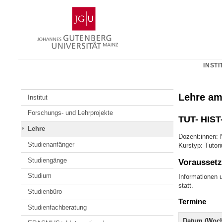
Zum
Johannes
Inhalt
Gutenberg-
springen
Universität
Mainz
INSTI
Lehre am
Institut
Forschungs- und Lehrprojekte
TUT- HIST
Lehre
Dozent:innen: 
Studienanfänger
Kurstyp: Tutor
Studiengänge
Voraussetz
Studium
Informationen 
statt.
Studienbüro
Termine
Studienfachberatung
Datum (Woch