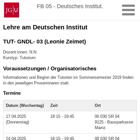
Zum
Johannes
FB 05 - Deutsches Institut.
Inhalt
Gutenberg-
springen
Universität
Mainz
Lehre am Deutschen Institut
TUT- GNDL- 03 (Leonie Zeimet)
Dozent:innen: N.N.
Kurstyp: Tutorium
Voraussetzungen / Organisatorisches
Informationen und Beginn der Tutorien im Sommersemester 2019 finden
in den jeweiligen Proseminaren statt.
Termine
Datum (Wochentag)
Zeit
Ort
17.04.2025
18:15 - 19:45
00 030 SR 04
(Donnerstag)
9125 - Bausparkasse
Mainz
24.04.2025
18:15 - 19:45
00 030 SR 04