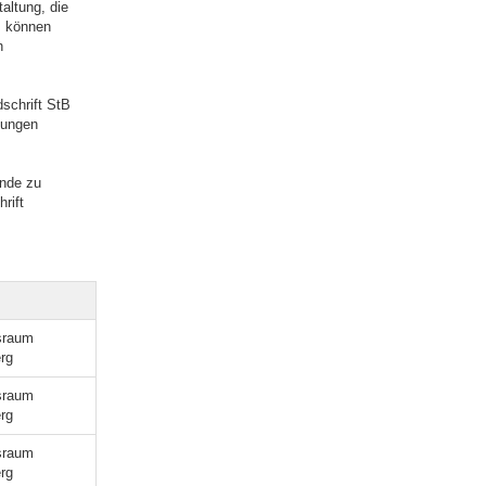
altung, die
, können
h
schrift StB
kungen
unde zu
rift
sraum
rg
sraum
rg
sraum
rg