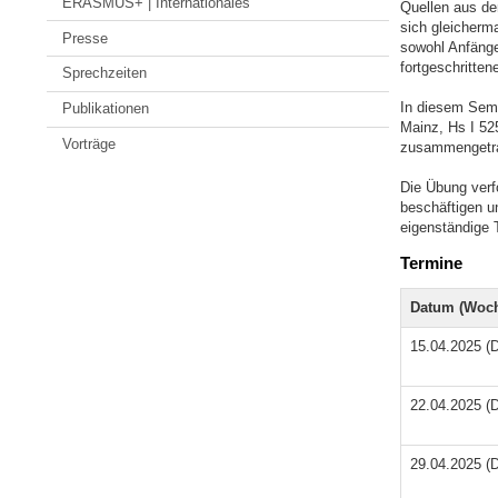
ERASMUS+ | Internationales
Quellen aus de
sich gleicherm
Presse
sowohl Anfänger
fortgeschritten
Sprechzeiten
In diesem Seme
Publikationen
Mainz, Hs I 52
Vorträge
zusammengetr
Die Übung verfo
beschäftigen u
eigenständige T
Termine
Datum (Woch
15.04.2025 (D
22.04.2025 (D
29.04.2025 (D