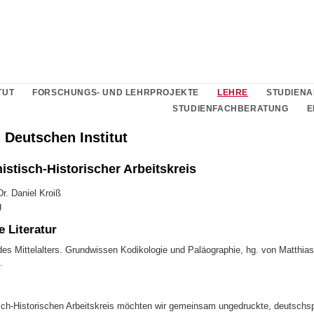
TUT
FORSCHUNGS- UND LEHRPROJEKTE
LEHRE
STUDIEN
STUDIENFACHBERATUNG
E
 Deutschen Institut
stisch-Historischer Arbeitskreis
r. Daniel Kroiß
g
 Literatur
es Mittelalters. Grundwissen Kodikologie und Paläographie, hg. von Matthias 
.
ch-Historischen Arbeitskreis möchten wir gemeinsam ungedruckte, deutschs