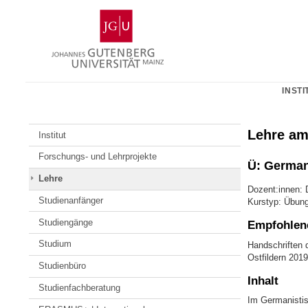
Zum
Johannes
Inhalt
Gutenberg-
springen
Universität
Mainz
INSTI
Lehre am
Institut
Forschungs- und Lehrprojekte
Ü: Germani
Lehre
Dozent:innen: D
Studienanfänger
Kurstyp: Übun
Studiengänge
Empfohlene
Studium
Handschriften d
Ostfildern 2019
Studienbüro
Inhalt
Studienfachberatung
Im Germanistis