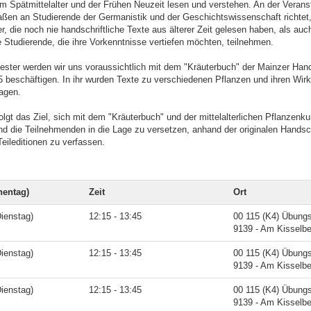
m Spätmittelalter und der Frühen Neuzeit lesen und verstehen. An der Veranst
aßen an Studierende der Germanistik und der Geschichtswissenschaft richtet
, die noch nie handschriftliche Texte aus älterer Zeit gelesen haben, als auc
e Studierende, die ihre Vorkenntnisse vertiefen möchten, teilnehmen.
ster werden wir uns voraussichtlich mit dem "Kräuterbuch" der Mainzer Hand
5 beschäftigen. In ihr wurden Texte zu verschiedenen Pflanzen und ihren Wir
agen.
lgt das Ziel, sich mit dem "Kräuterbuch" und der mittelalterlichen Pflanzenk
nd die Teilnehmenden in die Lage zu versetzen, anhand der originalen Handsch
eileditionen zu verfassen.
entag)
Zeit
Ort
ienstag)
12:15 - 13:45
00 115 (K4) Übung
9139 - Am Kisselbe
ienstag)
12:15 - 13:45
00 115 (K4) Übung
9139 - Am Kisselbe
ienstag)
12:15 - 13:45
00 115 (K4) Übung
9139 - Am Kisselbe