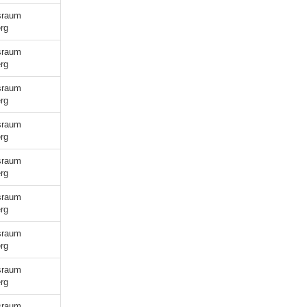
sraum
rg
sraum
rg
sraum
rg
sraum
rg
sraum
rg
sraum
rg
sraum
rg
sraum
rg
sraum