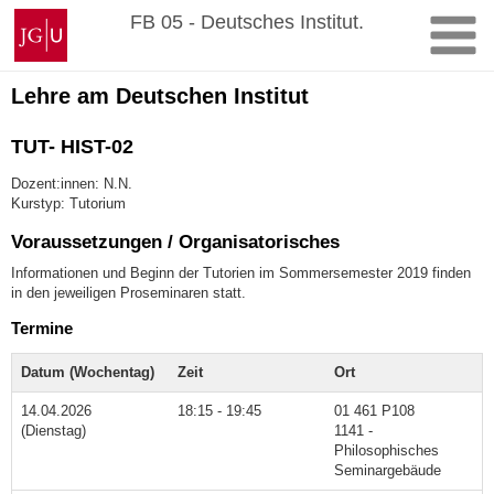
Zum
Johannes
FB 05 - Deutsches Institut.
Inhalt
Gutenberg-
springen
Universität
Mainz
Lehre am Deutschen Institut
TUT- HIST-02
Dozent:innen: N.N.
Kurstyp: Tutorium
Voraussetzungen / Organisatorisches
Informationen und Beginn der Tutorien im Sommersemester 2019 finden
in den jeweiligen Proseminaren statt.
Termine
Datum (Wochentag)
Zeit
Ort
14.04.2026
18:15 - 19:45
01 461 P108
(Dienstag)
1141 -
Philosophisches
Seminargebäude