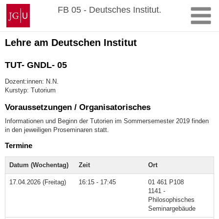
Zum
Johannes
FB 05 - Deutsches Institut.
Inhalt
Gutenberg-
springen
Universität
Mainz
Lehre am Deutschen Institut
TUT- GNDL- 05
Dozent:innen: N.N.
Kurstyp: Tutorium
Voraussetzungen / Organisatorisches
Informationen und Beginn der Tutorien im Sommersemester 2019 finden
in den jeweiligen Proseminaren statt.
Termine
Datum (Wochentag)
Zeit
Ort
17.04.2026 (Freitag)
16:15 - 17:45
01 461 P108
1141 -
Philosophisches
Seminargebäude