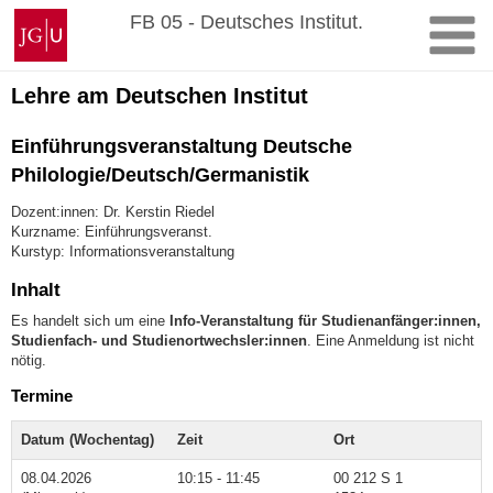
Zum
Johannes
FB 05 - Deutsches Institut.
Inhalt
Gutenberg-
springen
Universität
Mainz
Lehre am Deutschen Institut
Einführungsveranstaltung Deutsche
Philologie/Deutsch/Germanistik
Dozent:innen: Dr. Kerstin Riedel
Kurzname: Einführungsveranst.
Kurstyp: Informationsveranstaltung
Inhalt
Es handelt sich um eine
Info-Veranstaltung für Studienanfänger:innen,
Studienfach- und Studienortwechsler:innen
. Eine Anmeldung ist nicht
nötig.
Termine
Datum (Wochentag)
Zeit
Ort
08.04.2026
10:15 - 11:45
00 212 S 1