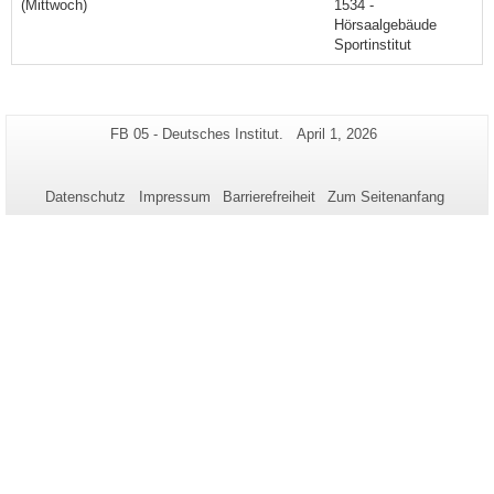
(Mittwoch)
1534 -
Hörsaalgebäude
Sportinstitut
Zusätzliche
Seiten-
Letzte
FB 05 - Deutsches Institut.
April 1, 2026
Name:
Aktualisierung:
Informationen
zu
Datenschutz
Impressum
Barrierefreiheit
Zum Seitenanfang
dieser
Seite