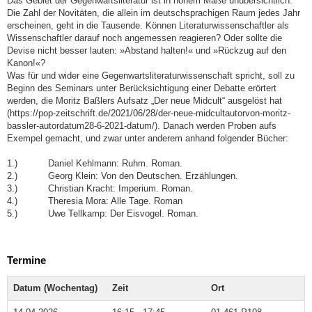
Das Gebiet der Gegenwartsliteratur ist in hohem Maße unübersichtlich.
Die Zahl der Novitäten, die allein im deutschsprachigen Raum jedes Jahr
erscheinen, geht in die Tausende. Können Literaturwissenschaftler als
Wissenschaftler darauf noch angemessen reagieren? Oder sollte die
Devise nicht besser lauten: »Abstand halten!« und »Rückzug auf den
Kanon!«?
Was für und wider eine Gegenwartsliteraturwissenschaft spricht, soll zu
Beginn des Seminars unter Berücksichtigung einer Debatte erörtert
werden, die Moritz Baßlers Aufsatz „Der neue Midcult“ ausgelöst hat
(https://pop-zeitschrift.de/2021/06/28/der-neue-midcultautorvon-moritz-
bassler-autordatum28-6-2021-datum/). Danach werden Proben aufs
Exempel gemacht, und zwar unter anderem anhand folgender Bücher:
1.) Daniel Kehlmann: Ruhm. Roman.
2.) Georg Klein: Von den Deutschen. Erzählungen.
3.) Christian Kracht: Imperium. Roman.
4.) Theresia Mora: Alle Tage. Roman
5.) Uwe Tellkamp: Der Eisvogel. Roman.
Termine
Datum (Wochentag)
Zeit
Ort