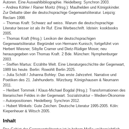
Autoren. Eine Auswahlbibliographie. Heidelberg: Synchron 2003.
-- Andrea Köhler / Rainer Moritz (Hrsg.): Maulhelden und Königskinder.
Zur Debatte über die deutschsprachige Gegenwartsliteratur. Leipzig:
Reclam 1998.
-- Thomas Kraft: Schwarz auf weiss. Warum die deutschsprachige
Literatur besser ist als ihr Ruf. Eine Werbeschrift. Idstein: kookbooks
2005.
-- Thomas Kraft (Hrsg.): Lexikon der deutschsprachigen
Gegenwartsliteratur. Begründet von Hermann Kunisch, fortgeführt von
Herbert Wiesner, Sibylle Cramer und Dietz-Rüdiger Moser, neu
herausgegeben von Thomas Kraft. 2 Bde. München: Nymphenburger
2003.
-- Steffen Martus: Erzählte Welt. Eine Literaturgeschichte der Gegenwart,
1989 bis heute. Berlin: Rowohlt Berlin 2025.
-- Julia Schöll / Johanna Bohley: Das erste Jahrzehnt. Narrative und
Poetiken des 21. Jahrhunderts. Würzburg: Königshausen & Neumann
2011.
-- Heribert Tommek / Klaus-Michael Bogdal (Hrsg.): Transformationen des
literarischen Feldes in der Gegenwart. Sozialstruktur – Medien-Ökonomie
– Autorpositionen. Heidelberg: Synchron 2012.
-- Hubert Winkels: Gute Zeichen. Deutsche Literatur 1995-2005. Köln:
Kiepenheuer & Witsch 2005.
Inhalt