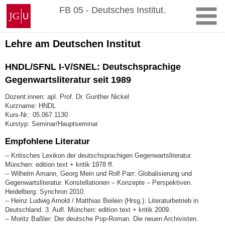
Zum
Johannes
FB 05 - Deutsches Institut.
Inhalt
Gutenberg-
springen
Universität
Mainz
Lehre am Deutschen Institut
HNDL/SFNL I-V/SNEL: Deutschsprachige
Gegenwartsliteratur seit 1989
Dozent:innen: apl. Prof. Dr. Gunther Nickel
Kurzname: HNDL
Kurs-Nr.: 05.067.1130
Kurstyp: Seminar/Hauptseminar
Empfohlene Literatur
-- Kritisches Lexikon der deutschsprachigen Gegenwartsliteratur.
München: edition text + kritik 1978 ff.
-- Wilhelm Amann, Georg Mein und Rolf Parr: Globalisierung und
Gegenwartsliteratur. Konstellationen – Konzepte – Perspektiven.
Heidelberg: Synchron 2010.
-- Heinz Ludwig Arnold / Matthias Beilein (Hrsg.): Literaturbetrieb in
Deutschland. 3. Aufl. München: edition text + kritik 2009.
-- Moritz Baßler: Der deutsche Pop-Roman. Die neuen Archivisten.