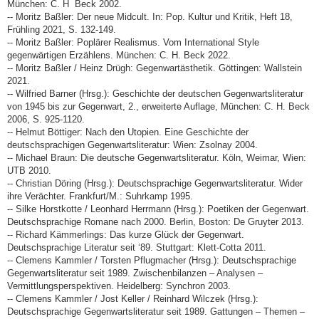
München: C. H Beck 2002.
-- Moritz Baßler: Der neue Midcult. In: Pop. Kultur und Kritik, Heft 18,
Frühling 2021, S. 132-149.
-- Moritz Baßler: Poplärer Realismus. Vom International Style
gegenwärtigen Erzählens. München: C. H. Beck 2022.
-- Moritz Baßler / Heinz Drügh: Gegenwartästhetik. Göttingen: Wallstein
2021.
-- Wilfried Barner (Hrsg.): Geschichte der deutschen Gegenwartsliteratur
von 1945 bis zur Gegenwart, 2., erweiterte Auflage, München: C. H. Beck
2006, S. 925-1120.
-- Helmut Böttiger: Nach den Utopien. Eine Geschichte der
deutschsprachigen Gegenwartsliteratur: Wien: Zsolnay 2004.
-- Michael Braun: Die deutsche Gegenwartsliteratur. Köln, Weimar, Wien:
UTB 2010.
-- Christian Döring (Hrsg.): Deutschsprachige Gegenwartsliteratur. Wider
ihre Verächter. Frankfurt/M.: Suhrkamp 1995.
-- Silke Horstkotte / Leonhard Herrmann (Hrsg.): Poetiken der Gegenwart.
Deutschsprachige Romane nach 2000. Berlin, Boston: De Gruyter 2013.
-- Richard Kämmerlings: Das kurze Glück der Gegenwart.
Deutschsprachige Literatur seit ‘89. Stuttgart: Klett-Cotta 2011.
-- Clemens Kammler / Torsten Pflugmacher (Hrsg.): Deutschsprachige
Gegenwartsliteratur seit 1989. Zwischenbilanzen – Analysen –
Vermittlungsperspektiven. Heidelberg: Synchron 2003.
-- Clemens Kammler / Jost Keller / Reinhard Wilczek (Hrsg.):
Deutschsprachige Gegenwartsliteratur seit 1989. Gattungen – Themen –