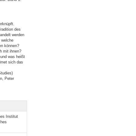
erknüpft.
radition des
handelt werden
r welche
nen können?
h mit ihnen?
 und was heißt
dmet sich das
tudies)
n, Peter
s Institut
ches