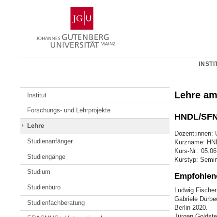
Zum
Johannes
Inhalt
Gutenberg-
springen
Universität
Mainz
INSTI
Lehre am
Institut
Forschungs- und Lehrprojekte
HNDL/SFNL
Lehre
Dozent:innen: 
Studienanfänger
Kurzname: HN
Kurs-Nr.: 05.0
Studiengänge
Kurstyp: Semi
Studium
Empfohlene
Studienbüro
Ludwig Fischer
Gabriele Dürbe
Studienfachberatung
Berlin 2020.
Jürgen Goldstei