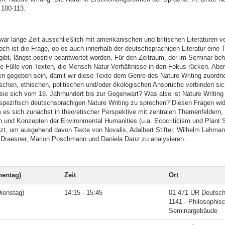
 100-113.
war lange Zeit ausschließlich mit amerikanischen und britischen Literaturen v
ch ist die Frage, ob es auch innerhalb der deutschsprachigen Literatur eine T
gibt, längst positiv beantwortet worden. Für den Zeitraum, der im Seminar be
ine Fülle von Texten, die Mensch-Natur-Verhältnisse in den Fokus rücken. Abe
en gegeben sein, damit wir diese Texte dem Genre des Nature Writing zuord
schen, ethischen, politischen und/oder ökologischen Ansprüche verbinden sic
sie sich vom 18. Jahrhundert bis zur Gegenwart? Was also ist Nature Writing
spezifisch deutschsprachigen Nature Writing zu sprechen? Diesen Fragen wi
 es sich zunächst in theoretischer Perspektive mit zentralen Themenfeldern,
n und Konzepten der Environmental Humanities (u.a. Ecocriticism und Plant S
zt, um ausgehend davon Texte von Novalis, Adalbert Stifter, Wilhelm Lehman
 Draesner, Marion Poschmann und Daniela Danz zu analysieren.
entag)
Zeit
Ort
ienstag)
14:15 - 15:45
01 471 ÜR Deutsche
1141 - Philosophis
Seminargebäude