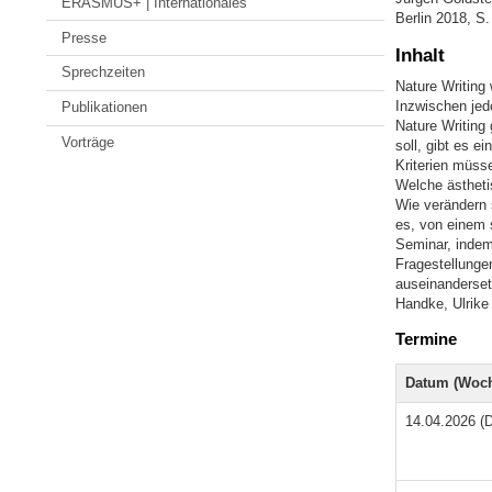
ERASMUS+ | Internationales
Berlin 2018, S.
Presse
Inhalt
Sprechzeiten
Nature Writing 
Inzwischen jedo
Publikationen
Nature Writing 
Vorträge
soll, gibt es e
Kriterien müss
Welche ästheti
Wie verändern 
es, von einem 
Seminar, indem
Fragestellunge
auseinanderset
Handke, Ulrike
Termine
Datum (Woch
14.04.2026 (D