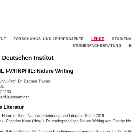
TUT
FORSCHUNGS- UND LEHRPROJEKTE
LEHRE
STUDIEN
STUDIENFACHBERATUNG
E
 Deutschen Institut
 I-V/HNPHIL: Nature Writing
Univ.-Prof. Dr. Barbara Thums
DL
67.1130
nar/Hauptseminar
 Literatur
: Natur im Sinn. Naturwahrnehmung und Literatur. Berlin 2019.
ck, Christine Kanz (Hrsg.): Deutschsprachiges Nature Writing von Goethe bis
n: Nature Writing. Die Natur in Erscheinungsformen der Sprache. In: Dritte Na