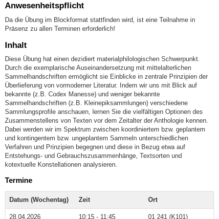
Anwesenheitspflicht
Da die Übung im Blockformat stattfinden wird, ist eine Teilnahme in
Präsenz zu allen Terminen erforderlich!
Inhalt
Diese Übung hat einen dezidiert materialphilologischen Schwerpunkt.
Durch die exemplarische Auseinandersetzung mit mittelalterlichen
Sammelhandschriften ermöglicht sie Einblicke in zentrale Prinzipien der
Überlieferung von vormoderner Literatur. Indem wir uns mit Blick auf
bekannte (z.B. Codex Manesse) und weniger bekannte
Sammelhandschriften (z.B. Kleinepiksammlungen) verschiedene
Sammlungsprofile anschauen, lernen Sie die vielfältigen Optionen des
Zusammenstellens von Texten vor dem Zeitalter der Anthologie kennen.
Dabei werden wir im Spektrum zwischen koordiniertem bzw. geplantem
und kontingentem bzw. ungeplantem Sammeln unterschiedlichen
Verfahren und Prinzipien begegnen und diese in Bezug etwa auf
Entstehungs- und Gebrauchszusammenhänge, Textsorten und
kotextuelle Konstellationen analysieren.
Termine
Datum (Wochentag)
Zeit
Ort
28.04.2026
10:15 - 11:45
01 241 (K101)