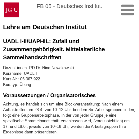
Zum
Johannes
FB 05 - Deutsches Institut.
Inhalt
Gutenberg-
springen
Universität
Mainz
Lehre am Deutschen Institut
UADL I-II/UAPHIL: Zufall und
Zusammengehörigkeit. Mittelalterliche
Sammelhandschriften
Dozent:innen: PD Dr. Nina Nowakowski
Kurzname: UADL I
Kurs-Nr.: 05.067.922
Kurstyp: Übung
Voraussetzungen / Organisatorisches
Achtung, es handelt sich um eine Blockveranstaltung: Nach einem
Auftaktreffen am 28.4. von 10–12 Uhr, bei dem Sie Arbeitsgruppen bilden,
folgt eine Gruppenarbeitsphase, in der von jeder Gruppe je eine
spezifische Sammelhandschrift erschlossen wird, (voraussichtlich) am
17. und 18.6., jeweils von 10–18 Uhr, werden die Arbeitsgruppen Ihre
Ergebnisse dann präsentieren.