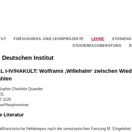
TUT
FORSCHUNGS- UND LEHRPROJEKTE
LEHRE
STUDIEN
STUDIENFACHBERATUNG
E
 Deutschen Institut
 I-IV/HAKULT: Wolframs ‚Willehalm‘ zwischen Wied
ählen
Sophie Charlotte Quander
DL
67.1120
nar/Hauptseminar
 Literatur
altfranzösische Heldenepos nach der venezianischen Fassung M. Eingeleitet 