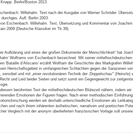
r Knapp. Berlin/Boston 2013.
chenbach: Willehalm. Text nach der Ausgabe von Werner Schröder. Übersetz
 durchges. Aufl. Berlin 2003.
von Eschenbach: Willehalm. Text, Übersetzung und Kommentar von Joachim 
ain 2009 (Deutsche Klassiker im Tb 39).
der Aufklärung und eines der großen Dokumente der Menschlichkeit“ hat Joac
lehalm' Wolframs von Eschenbach bezeichnet. Mit seiner mittelhochdeutschen
en 'Bataille d‘Aliscans' erzählt Wolfram die Geschichte des Markgrafen Wille
sein Herrschaftsgebiet in umfangreichen Schlachten gegen die Sarazenen vert
 sensibel und mit „einer revolutionären Technik der ‚Doppelschau‘“ (Heinzle) 
Recht und Leid beider Seiten und setzt somit ein Gegengewicht zur zeitgenö
ogie.
 diesem berühmten Text der mittelhochdeutschen Blütezeit nähern, indem wir
ierenden Emotionen der Figuren fragen. Nach einer methodischen Einführung 
otionsforschung werden wir deshalb unterschiedliche Emotionen als Leitkateg
chen und nach ihrem inhärenten ästhetischen, narrativen und poetischen Poten
icher Vergleich mit der anonym überlieferten französischen Vorlage soll unse