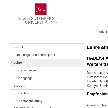
Zum
Johannes
Inhalt
Gutenberg-
springen
Universität
Mainz
INSTI
Lehre am
Institut
Forschungs- und Lehrprojekte
HADL/SFAL
Lehre
Weitererz
Studienanfänger
Dozent:innen: 
Kurzname: HA
Studiengänge
Kurs-Nr.: 05.0
Studium
Kurstyp: Semi
Studienbüro
Empfohlene
Studienfachberatung
Aliscans. Das 