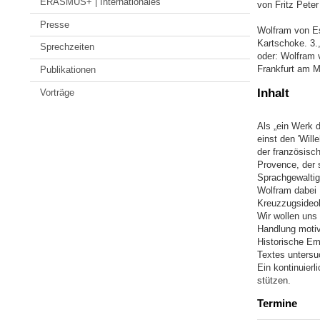
ERASMUS+ | Internationales
von Fritz Pete
Presse
Wolfram von Es
Kartschoke. 3.,
Sprechzeiten
oder: Wolfram 
Frankfurt am M
Publikationen
Inhalt
Vorträge
Als „ein Werk 
einst den 'Wil
der französisch
Provence, der 
Sprachgewaltig,
Wolfram dabei 
Kreuzzugsideol
Wir wollen uns
Handlung motiv
Historische Em
Textes untersu
Ein kontinuierl
stützen.
Termine