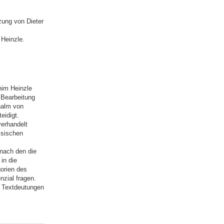
ung von Dieter
Heinzle.
him Heinzle
 Bearbeitung
halm von
eidigt.
verhandelt
ssischen
 nach den die
in die
orien des
zial fragen.
re Textdeutungen