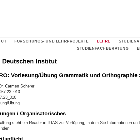
TUT
FORSCHUNGS- UND LEHRPROJEKTE
LEHRE
STUDIEN
STUDIENFACHBERATUNG
E
 Deutschen Institut
O: Vorlesung/Übung Grammatik und Orthographie 
Dr. Carmen Scherer
067.23_010
67.23_010
sung/Übung
ungen / Organisatorisches
altung steht ein Reader in ILIAS zur Verfügung, in dem Sie Informationen und
inden.
tspflicht