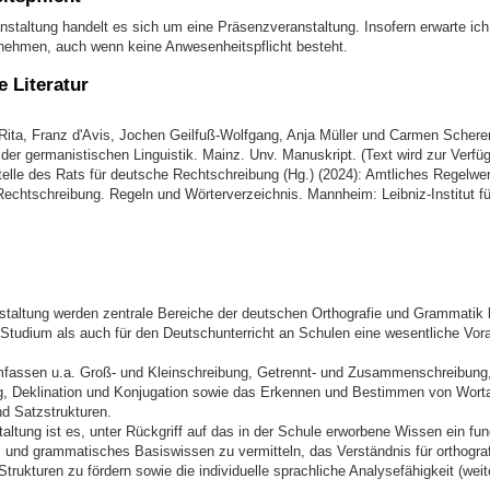
nstaltung handelt es sich um eine Präsenzveranstaltung. Insofern erwarte ich
lnehmen, auch wenn keine Anwesenheitspflicht besteht.
 Literatur
 Rita, Franz d'Avis, Jochen Geilfuß-Wolfgang, Anja Müller und Carmen Scherer
der germanistischen Linguistik. Mainz. Unv. Manuskript. (Text wird zur Verfüg
elle des Rats für deutsche Rechtschreibung (Hg.) (2024): Amtliches Regelwer
echtschreibung. Regeln und Wörterverzeichnis. Mannheim: Leibniz-Institut f
nstaltung werden zentrale Bereiche der deutschen Orthografie und Grammatik 
 Studium als auch für den Deutschunterricht an Schulen eine wesentliche Vo
fassen u.a. Groß- und Kleinschreibung, Getrennt- und Zusammenschreibung
 Deklination und Konjugation sowie das Erkennen und Bestimmen von Worta
nd Satzstrukturen.
taltung ist es, unter Rückgriff auf das in der Schule erworbene Wissen ein fun
s und grammatisches Basiswissen zu vermitteln, das Verständnis für orthogra
rukturen zu fördern sowie die individuelle sprachliche Analysefähigkeit (weit