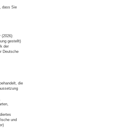
, dass Sie
 (2026):
ung gestellt)
k der
ür Deutsche
behandelt, die
raussetzung
,
rten,
diertes
fische und
er)