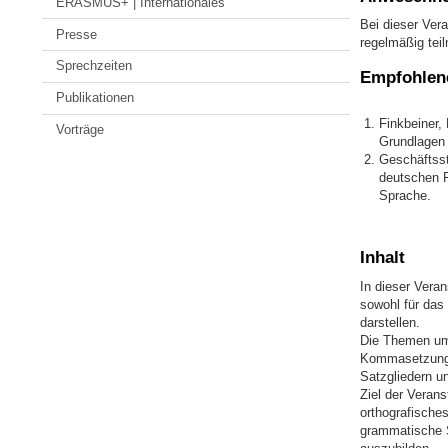
ERASMUS+ | Internationales
Bei dieser Vera
Presse
regelmäßig tei
Sprechzeiten
Empfohlene
Publikationen
Finkbeiner,
Vorträge
Grundlagen 
Geschäftsst
deutschen R
Sprache.
Inhalt
In dieser Vera
sowohl für das
darstellen.
Die Themen um
Kommasetzung,
Satzgliedern u
Ziel der Verans
orthografische
grammatische St