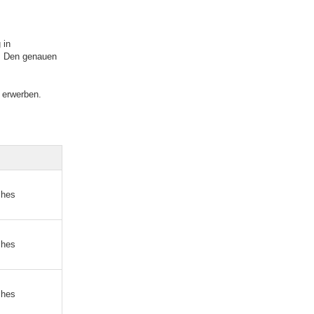
 in
. Den genauen
 erwerben.
ches
ches
ches