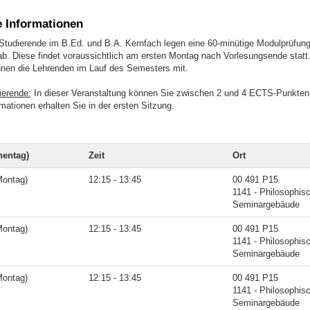
e Informationen
tudierende im B.Ed. und B.A. Kernfach legen eine 60-minütige Modulprüfung
Diese findet voraussichtlich am ersten Montag nach Vorlesungsende statt
Ihnen die Lehrenden im Lauf des Semesters mit.
ierende:
In dieser Veranstaltung können Sie zwischen 2 und 4 ECTS-Punkten
ationen erhalten Sie in der ersten Sitzung.
entag)
Zeit
Ort
Montag)
12:15 - 13:45
00 491 P15
1141 - Philosophis
Seminargebäude
Montag)
12:15 - 13:45
00 491 P15
1141 - Philosophis
Seminargebäude
Montag)
12:15 - 13:45
00 491 P15
1141 - Philosophis
Seminargebäude