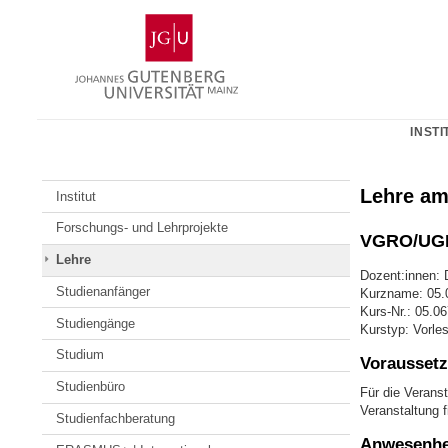
Zum
Johannes
Inhalt
Gutenberg-
springen
Universität
Mainz
INSTI
Lehre am
Institut
Forschungs- und Lehrprojekte
VGRO/UGR
Lehre
Dozent:innen: 
Studienanfänger
Kurzname: 05.
Kurs-Nr.: 05.0
Studiengänge
Kurstyp: Vorle
Studium
Voraussetz
Studienbüro
Für die Veranst
Veranstaltung f
Studienfachberatung
Anwesenhei