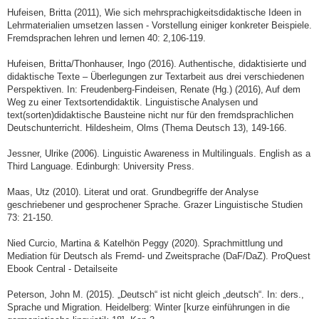
Hufeisen, Britta (2011), Wie sich mehrsprachigkeitsdidaktische Ideen in
Lehrmaterialien umsetzen lassen - Vorstellung einiger konkreter Beispiele.
Fremdsprachen lehren und lernen 40: 2,106-119.
Hufeisen, Britta/Thonhauser, Ingo (2016). Authentische, didaktisierte und
didaktische Texte – Überlegungen zur Textarbeit aus drei verschiedenen
Perspektiven. In: Freudenberg-Findeisen, Renate (Hg.) (2016), Auf dem
Weg zu einer Textsortendidaktik. Linguistische Analysen und
text(sorten)didaktische Bausteine nicht nur für den fremdsprachlichen
Deutschunterricht. Hildesheim, Olms (Thema Deutsch 13), 149-166.
Jessner, Ulrike (2006). Linguistic Awareness in Multilinguals. English as a
Third Language. Edinburgh: University Press.
Maas, Utz (2010). Literat und orat. Grundbegriffe der Analyse
geschriebener und gesprochener Sprache. Grazer Linguistische Studien
73: 21-150.
Nied Curcio, Martina & Katelhön Peggy (2020). Sprachmittlung und
Mediation für Deutsch als Fremd- und Zweitsprache (DaF/DaZ). ProQuest
Ebook Central - Detailseite
Peterson, John M. (2015). „Deutsch“ ist nicht gleich „deutsch“. In: ders.,
Sprache und Migration. Heidelberg: Winter [kurze einführungen in die