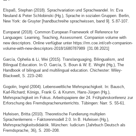
Elspaß, Stephan (2018). Sprachvariation und Sprachwandel. In: Eva
Neuland & Peter Schlobinski (Hg.), Sprache in sozialen Gruppen. Berlin,
New York: de Gruyter [handbuchreihe sprachwissen, band 9]. S.87-107.
Europarat (2018). Common European Framework of Reference for
Languages: Learning, Teaching, Assessment. Companion volume with
new descriptors. Online verfügbar unter https://rm.coe.int/cefr-companion-
volume-with-new-descriptors-2018/1680787989 [31.08.2021]
García, Ophelia & Li, Wei (2015). Translanguaging, Bilingualism, and
Bilingual Education. In O. García, S. Boun & W. E. Wright (Hg.), The
Handbook of bilingual and multilingual education. Chichester: Wiley-
Blackwell, S. 223–240.
Gogolin, Ingrid (2004). Lebensweltliche Mehrsprachigkeit. In: Bausch,
Karl-Richard; Königs, Frank G. & Krumm, Hans-Jürgen (Hg.),
Mehrsprachigkeit im Fokus. Arbeitspapiere der 24. Frühjahrskonferenz zur
Erforschung des Fremdsprachenunterrichts. Tübingen: Narr. S. 55-61.
Hufeisen, Britta (2010). Theoretische Fundierung multiplen
Sprachenlernens – Faktorenmodell 2.0. In B. Hufeisen (Hg.),
Mehrsprachigkeitsdidaktik. München: Iudicium (Jahrbuch Deutsch als
Fremdsprache, 36), S. 200–208.