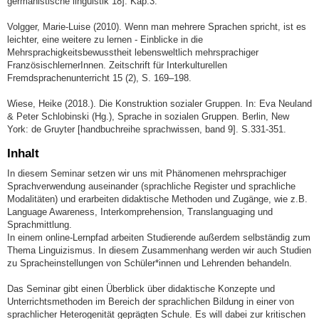
germanistische linguistik 18]. Kap.3.
Volgger, Marie-Luise (2010). Wenn man mehrere Sprachen spricht, ist es
leichter, eine weitere zu lernen - Einblicke in die
Mehrsprachigkeitsbewusstheit lebensweltlich mehrsprachiger
FranzösischlernerInnen. Zeitschrift für Interkulturellen
Fremdsprachenunterricht 15 (2), S. 169–198.
Wiese, Heike (2018.). Die Konstruktion sozialer Gruppen. In: Eva Neuland
& Peter Schlobinski (Hg.), Sprache in sozialen Gruppen. Berlin, New
York: de Gruyter [handbuchreihe sprachwissen, band 9]. S.331-351.
Inhalt
In diesem Seminar setzen wir uns mit Phänomenen mehrsprachiger
Sprachverwendung auseinander (sprachliche Register und sprachliche
Modalitäten) und erarbeiten didaktische Methoden und Zugänge, wie z.B.
Language Awareness, Interkomprehension, Translanguaging und
Sprachmittlung.
In einem online-Lernpfad arbeiten Studierende außerdem selbständig zum
Thema Linguizismus. In diesem Zusammenhang werden wir auch Studien
zu Spracheinstellungen von Schüler*innen und Lehrenden behandeln.
Das Seminar gibt einen Überblick über didaktische Konzepte und
Unterrichtsmethoden im Bereich der sprachlichen Bildung in einer von
sprachlicher Heterogenität geprägten Schule. Es will dabei zur kritischen