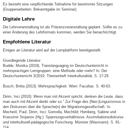
Es besteht eine verpflichtende Teilnahme für bestimmte Sitzungen
(Gruppenarbeiten: Bekanntgabe im Seminar).
Digitale Lehre
Die Lehrveranstaltung ist als Präsenzveranstaltung geplant. Sollte es zu
einer Änderung des Lehrformats kommen, werden Sie benachrichtigt.
Empfohlene Literatur
Einiges an Literatur wird auf der Lernplattform bereitgestellt.
Grundlegende Literatur:
Budde, Monika (2019). Translanguaging im Deutschunterricht in
mehrsprachigen Lerngruppen: eine Methode oder mehr? In: Der
Deutschunterricht 3/2019: Themenheft Interkulturalität, S. 17-29.
Busch, Britta (2013). Mehrsprachigkeit. Wien: Facultas. S. 40-63.
Dirim, Inci (2010): Wenn man mit Akzent spricht, denken die Leute, dass
man auch mit Akzent denkt oder so.“ Zur Frage des (Neo-)Linguizismus in
den Diskursen über die Sprache(n) der Migrationsgesellschaft. In:
Mecheril, Paul; Dirim, Inci; Gomolla, Mechtild; Hornberg, Sabine und
Krassimir Stojanov (Hg.): Spannungsverhältnisse. Assimiliationsdiskurse
und interkulturell-pädagogische Forschung. Münster (Waxmann). S. 91-
114.