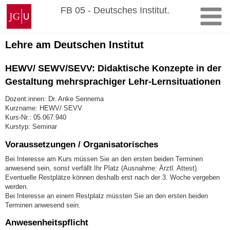
Zum
Johannes
FB 05 - Deutsches Institut.
Inhalt
Gutenberg-
springen
Universität
Mainz
Lehre am Deutschen Institut
HEWV/ SEWV/SEVV: Didaktische Konzepte in der
Gestaltung mehrsprachiger Lehr-Lernsituationen
Dozent:innen: Dr. Anke Sennema
Kurzname: HEWV/ SEVV
Kurs-Nr.: 05.067.940
Kurstyp: Seminar
Voraussetzungen / Organisatorisches
Bei Interesse am Kurs müssen Sie an den ersten beiden Terminen
anwesend sein, sonst verfällt Ihr Platz (Ausnahme: Ärztl. Attest).
Eventuelle Restplätze können deshalb erst nach der 3. Woche vergeben
werden.
Bei Interesse an einem Restplatz müssten Sie an den ersten beiden
Terminen anwesend sein.
Anwesenheitspflicht