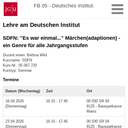
Zum
Johannes
FB 05 - Deutsches Institut.
Inhalt
Gutenberg-
springen
Universität
Mainz
Lehre am Deutschen Institut
SDFN: "Es war einmal..." Märchen(adaptionen) -
ein Genre für alle Jahrgangsstufen
Dozent:innen: Bettina Wild
Kurzname: SDFN
Kurs-Nr.: 05.067.720
Kurstyp: Seminar
Termine
Datum (Wochentag)
Zeit
Ort
16.04.2026
16:15 - 17:45
00 030 SR 04
(Donnerstag)
9125 - Bausparkasse
Mainz
23.04.2026
16:15 - 17:45
00 030 SR 04
(Donnerstag)
9125 - Bausparkasse