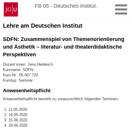
Zum
Johannes
FB 05 - Deutsches Institut.
Inhalt
Gutenberg-
springen
Universität
Mainz
Lehre am Deutschen Institut
SDFN: Zusammenspiel von Themenorientierung
und Ästhetik – literatur- und theaterdidaktische
Perspektiven
Dozent:innen: Jens Heiderich
Kurzname: SDFN
Kurs-Nr.: 05.067.720
Kurstyp: Seminar
Anwesenheitspflicht
Anwesenheitspflicht besteht zu voraussichtlich folgenden Terminen:
11.05.2026
18.05.2026
15.06.2026
29.06.2026