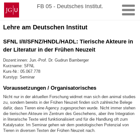
Zum
Johannes
FB 05 - Deutsches Institut.
Inhalt
Gutenberg-
springen
Universität
Mainz
Lehre am Deutschen Institut
SFNL I/II/SFNZ/HNDL/HADL: Tierische Akteure in
der Literatur in der Frühen Neuzeit
Dozent:innen: Jun.-Prof. Dr. Gudrun Bamberger
Kurzname: SFNL
Kurs-Nr.: 05.067.778
Kurstyp: Seminar
Voraussetzungen / Organisatorisches
Nicht nur in der aktuellen Forschung widmet man sich den animal studies
zu, sondern bereits in der Frühen Neuzeit finden sich zahlreiche Belege
dafür, dass Tieren eine Agency zugesprochen wurde. Nicht immer stehen
die tierischen Akteure im Zentrum des Geschehens, aber ihre Integration
in literarische Texte wird funktionalisiert und für die Handlung oft zum
Katalysator. Im Seminar gehen wir dem poetologischen Potenzial von
Tieren in diversen Texten der Frühen Neuzeit nach.