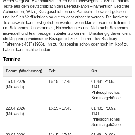
wieder vergisst. Exemplarisch sollen dazu überwiegend kurze bis minime
Texte aus dem deutschsprachigen Literaturkanon – namentlich Gedichte,
Aphorismen, Witze, Kurzgeschichten und Parabeln – bewusst gelesen
und ihr Sich-Verflüchtigen so gut es geht erhascht werden. Die konkrete
Textauswahl kann erst getroffen werden, wenn klar ist, wer real teilnimmt,
um Bekanntes, Unbekanntes, Halbbekanntes und Nichtmehr-Bekanntes
individuell und teambezogen zuteilen zu können. Unabhängig davon dient
als längerer gemeinsamer Bezugstext zum Thema: Ray Bradbury:
"Fahrenheit 451" (1953). Ihn zu Kursbeginn schon oder noch im Kopf zu
haben, kann nicht schaden.
Termine
Datum (Wochentag)
Zeit
Ort
15.04.2026
16:15 - 17:45
01 481 P109a
(Mittwoch)
1141 -
Philosophisches
Seminargebäude
22.04.2026
16:15 - 17:45
01 481 P109a
(Mittwoch)
1141 -
Philosophisches
Seminargebäude