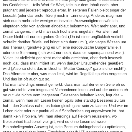
ins Gedächtnis – teils Wort für Wort, teils nur dem Inhalt nach, aber
prägnant und jederzeit reproduzierbar. In seltenen Fällen bleibt sogar der
Leseakt (oder das erste Hören) noch in Erinnerung. Anderes mag man
sich durch mehr oder weniger mühevolles Auswendiglernen wörtlich
einprägen oder von anderen eingebläut bekommen. Weit mehr aber, und
zumal Längeres, merkt man sich höchstens ungefähr. Vor allem auf
Dauer bleibt oft nur ein grobes Gerüst (‚Da ist einer unglücklich verliebt,
schreibt darüber Briefe und bringt sich dann um.‘), ein vages Wissen um
das Thema (‚Irgendwie ging es um eine norddeutsche Bürgerfamilie.‘)
oder eine Stimmung (‚Ich weiß nur noch, dass es superspannend war.‘).
Vieles ist vielleicht gar nicht mehr aktiv erreichbar, aber doch insoweit
noch ‚da‘, dass man irritiert ist, wenn darüber Unzutreffendes geäußert
wird (‚Also so steht das in Brechts "Mutter Courage" ganz sicher nicht!‘).
Das Allermeiste aber, was man liest, wird im Regelfall spurlos vergessen.
Und das ist oft auch gut so.
Hat man allerdings einmal gemerkt, dass man auf der einen Seite eh so
gut wie nichts vom insgesamt Vorhandenen lesen und auf der anderen eh
so gut wie nichts vom insgesamt Gelesenen behalten kann, legt das –
zumal, wenn man am Lesen keinen Spaß oder ständig Besseres zu tun
hat – den Schluss nahe, es lieber gleich ganz sein zu lassen. Und wer im
Leben nicht oder nur punktuell auf Schrifterfassung angewiesen ist, hat
damit kein Problem. Will man allerdings auf Feldern reüssieren, wo
Belesenheit traditionell viel gilt, wird es ohne Lesen schwerer.
Ein naheliegender Ausweg ist, sein Pensum dahingehend zu optimieren,