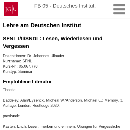
Zum
Johannes
FB 05 - Deutsches Institut.
Inhalt
Gutenberg-
springen
Universität
Mainz
Lehre am Deutschen Institut
SFNL I/II/SNDL: Lesen, Wiederlesen und
Vergessen
Dozent:innen: Dr. Johannes Ullmaier
Kurzname: SFNL
Kurs-Nr.: 05.067.778
Kurstyp: Seminar
Empfohlene Literatur
Theorie:
Baddeley, Alan/Eysenck, Micheal W./Anderson, Michael C.: Memory. 3.
Auflage. London: Routledge 2020.
praxisnah:
Kasten, Erich: Lesen, merken und erinnern. Übungen für Vergessliche