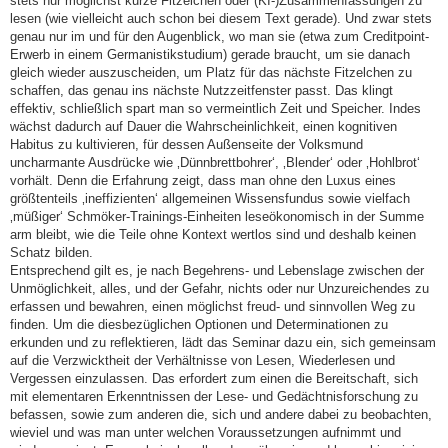
stets nur möglichst kurze Fitzelchen oder (KI-)Zusammenfassungen zu
lesen (wie vielleicht auch schon bei diesem Text gerade). Und zwar stets
genau nur im und für den Augenblick, wo man sie (etwa zum Creditpoint-
Erwerb in einem Germanistikstudium) gerade braucht, um sie danach
gleich wieder auszuscheiden, um Platz für das nächste Fitzelchen zu
schaffen, das genau ins nächste Nutzzeitfenster passt. Das klingt
effektiv, schließlich spart man so vermeintlich Zeit und Speicher. Indes
wächst dadurch auf Dauer die Wahrscheinlichkeit, einen kognitiven
Habitus zu kultivieren, für dessen Außenseite der Volksmund
uncharmante Ausdrücke wie ‚Dünnbrettbohrer‘, ‚Blender‘ oder ‚Hohlbrot‘
vorhält. Denn die Erfahrung zeigt, dass man ohne den Luxus eines
größtenteils ‚ineffizienten‘ allgemeinen Wissensfundus sowie vielfach
‚müßiger‘ Schmöker-Trainings-Einheiten leseökonomisch in der Summe
arm bleibt, wie die Teile ohne Kontext wertlos sind und deshalb keinen
Schatz bilden.
Entsprechend gilt es, je nach Begehrens- und Lebenslage zwischen der
Unmöglichkeit, alles, und der Gefahr, nichts oder nur Unzureichendes zu
erfassen und bewahren, einen möglichst freud- und sinnvollen Weg zu
finden. Um die diesbezüglichen Optionen und Determinationen zu
erkunden und zu reflektieren, lädt das Seminar dazu ein, sich gemeinsam
auf die Verzwicktheit der Verhältnisse von Lesen, Wiederlesen und
Vergessen einzulassen. Das erfordert zum einen die Bereitschaft, sich
mit elementaren Erkenntnissen der Lese- und Gedächtnisforschung zu
befassen, sowie zum anderen die, sich und andere dabei zu beobachten,
wieviel und was man unter welchen Voraussetzungen aufnimmt und