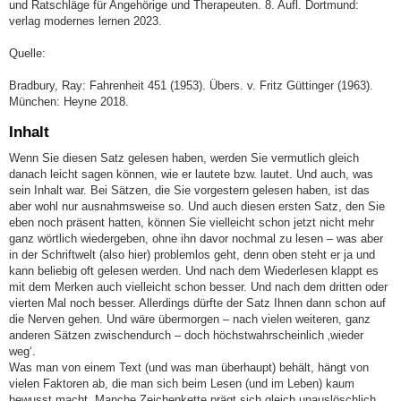
und Ratschläge für Angehörige und Therapeuten. 8. Aufl. Dortmund:
verlag modernes lernen 2023.
Quelle:
Bradbury, Ray: Fahrenheit 451 (1953). Übers. v. Fritz Güttinger (1963).
München: Heyne 2018.
Inhalt
Wenn Sie diesen Satz gelesen haben, werden Sie vermutlich gleich
danach leicht sagen können, wie er lautete bzw. lautet. Und auch, was
sein Inhalt war. Bei Sätzen, die Sie vorgestern gelesen haben, ist das
aber wohl nur ausnahmsweise so. Und auch diesen ersten Satz, den Sie
eben noch präsent hatten, können Sie vielleicht schon jetzt nicht mehr
ganz wörtlich wiedergeben, ohne ihn davor nochmal zu lesen – was aber
in der Schriftwelt (also hier) problemlos geht, denn oben steht er ja und
kann beliebig oft gelesen werden. Und nach dem Wiederlesen klappt es
mit dem Merken auch vielleicht schon besser. Und nach dem dritten oder
vierten Mal noch besser. Allerdings dürfte der Satz Ihnen dann schon auf
die Nerven gehen. Und wäre übermorgen – nach vielen weiteren, ganz
anderen Sätzen zwischendurch – doch höchstwahrscheinlich ‚wieder
weg‘.
Was man von einem Text (und was man überhaupt) behält, hängt von
vielen Faktoren ab, die man sich beim Lesen (und im Leben) kaum
bewusst macht. Manche Zeichenkette prägt sich gleich unauslöschlich