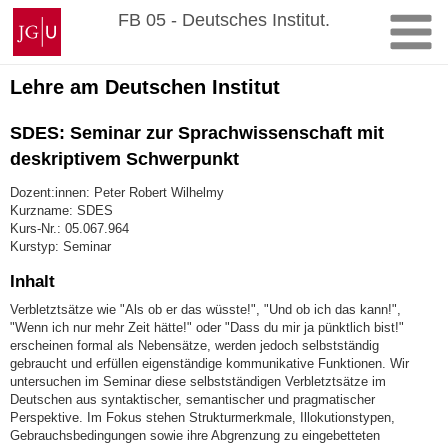
Zum
Johannes
FB 05 - Deutsches Institut.
Inhalt
Gutenberg-
springen
Universität
Mainz
Lehre am Deutschen Institut
SDES: Seminar zur Sprachwissenschaft mit
deskriptivem Schwerpunkt
Dozent:innen: Peter Robert Wilhelmy
Kurzname: SDES
Kurs-Nr.: 05.067.964
Kurstyp: Seminar
Inhalt
Verbletztsätze wie "Als ob er das wüsste!", "Und ob ich das kann!",
"Wenn ich nur mehr Zeit hätte!" oder "Dass du mir ja pünktlich bist!"
erscheinen formal als Nebensätze, werden jedoch selbstständig
gebraucht und erfüllen eigenständige kommunikative Funktionen. Wir
untersuchen im Seminar diese selbstständigen Verbletztsätze im
Deutschen aus syntaktischer, semantischer und pragmatischer
Perspektive. Im Fokus stehen Strukturmerkmale, Illokutionstypen,
Gebrauchsbedingungen sowie ihre Abgrenzung zu eingebetteten