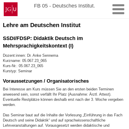
Zum
Johannes
FB 05 - Deutsches Institut.
Inhalt
Gutenberg-
springen
Universität
Mainz
Lehre am Deutschen Institut
SSDI/FDSP: Didaktik Deutsch im
Mehrsprachigkeitskontext (I)
Dozent:innen: Dr. Anke Sennema
Kurzname: 05.067.23_065
Kurs-Nr.: 05.067.23_065
Kurstyp: Seminar
Voraussetzungen / Organisatorisches
Bei Interesse am Kurs müssen Sie an den ersten beiden Terminen
anwesend sein, sonst verfällt Ihr Platz (Ausnahme: Ärztl. Attest).
Eventuelle Restplätze können deshalb erst nach der 3. Woche vergeben
werden.
Das Seminar baut auf die Inhalte der Vorlesung „Einführung in das Fach
Deutsch und seine Didaktik“ und auf sprachwissenschaftliche
Lehrveranstaltungen auf. Vorausgesetzt werden didaktische und