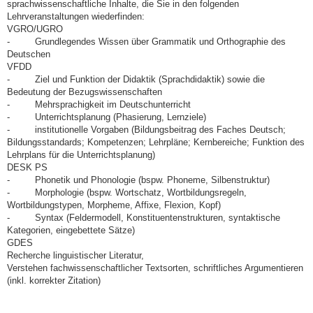
sprachwissenschaftliche Inhalte, die Sie in den folgenden
Lehrveranstaltungen wiederfinden:
VGRO/UGRO
- Grundlegendes Wissen über Grammatik und Orthographie des
Deutschen
VFDD
- Ziel und Funktion der Didaktik (Sprachdidaktik) sowie die
Bedeutung der Bezugswissenschaften
- Mehrsprachigkeit im Deutschunterricht
- Unterrichtsplanung (Phasierung, Lernziele)
- institutionelle Vorgaben (Bildungsbeitrag des Faches Deutsch;
Bildungsstandards; Kompetenzen; Lehrpläne; Kernbereiche; Funktion des
Lehrplans für die Unterrichtsplanung)
DESK PS
- Phonetik und Phonologie (bspw. Phoneme, Silbenstruktur)
- Morphologie (bspw. Wortschatz, Wortbildungsregeln,
Wortbildungstypen, Morpheme, Affixe, Flexion, Kopf)
- Syntax (Feldermodell, Konstituentenstrukturen, syntaktische
Kategorien, eingebettete Sätze)
GDES
Recherche linguistischer Literatur,
Verstehen fachwissenschaftlicher Textsorten, schriftliches Argumentieren
(inkl. korrekter Zitation)