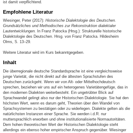
ist damit verpflichtend.
Empfohlene Literatur
Wiesinger, Peter (2017):
Historische Dialektologie des Deutschen.
Grundsätzliches und Methodisches zur Rekonstruktion dialektaler
Lautentwicklungen.
In Franz Patocka (Hrsg.): Strukturelle historische
Dialektologie des Deutschen. Hrsg. von Franz Patocka. Hildesheim
Olms, S. 13–29.
Weitere Literatur wird im Kurs bekanntgegeben.
Inhalt
Die überregionale deutsche Standardsprache ist eine vergleichsweise
junge Varietät, die nicht direkt auf die ältesten Sprachstufen des
Deutschen zurückgeht. Wenn wir von Alt- oder Mittelhochdeutsch
sprechen, beziehen wir uns auf ein heterogenes Varietätengefüge, das in
den modernen Dialekten weiterbesteht. Ein ungetrübter Blick auf
Sprachwandel gelingt also nur der Historischen Dialektologie. Sie hat den
höchsten Wert, wenn es darum geht, Theorien über den Wandel von
Sprachsystemen zu bestätigen oder zu widerlegen. Dialekte gelten als die
natürlichsten Instanzen einer Sprache. Sie werden i.d.R. nur
muttersprachlich erworben und ohne institutionalisierte Normautoritäten.
Dem hohen theoretischen Wert der Historischen Dialektologie steht
allerdings ein ebenso hoher empirischer Anspruch gegenüber. Wiesinger