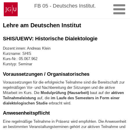
Zum
Johannes
FB 05 - Deutsches Institut.
Inhalt
Gutenberg-
springen
Universität
Mainz
Lehre am Deutschen Institut
SHIS/UEWV: Historische Dialektologie
Dozent:innen: Andreas Klein
Kurzname: SHIS
Kurs-Nr.: 05.067.962
Kurstyp: Seminar
Voraussetzungen / Organisatorisches
Voraussetzungen für die erfolgreiche Teilnahme sind die Bereitschaft zur
regelmäßigen Vor- und Nachbereitung der Sitzungen und die aktive
Mitarbeit im Kurs. Die
Modulprüfung (Hausarbeit)
baut auf der
aktiven
Teilnahmeleistung
auf, die
im Laufe des Semesters in Form einer
dialektologischen Studie
erbracht wird.
Anwesenheitspflicht
Eine regelmäßige Teilnahme in Präsenz wird empfohlen. Die Anwesenheit
an bestimmten Veranstaltungsterminen gehört zur aktiven Teilnahme und