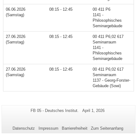
06.06.2026
08:15 - 12:45
00 411 P6
(Samstag)
1141 -
Philosophisches
Seminargebäude
27.06.2026
08:15 - 12:45
00 411 P6;02 617
(Samstag)
Seminarraum
1141 -
Philosophisches
Seminargebäude
27.06.2026
08:15 - 12:45
00 411 P6;02 617
(Samstag)
Seminarraum
1137 - Georg-Forster-
Gebäude (Sowi)
Zusätzliche
Seiten-
Letzte
FB 05 - Deutsches Institut.
April 1, 2026
Name:
Aktualisierung:
Informationen
zu
Datenschutz
Impressum
Barrierefreiheit
Zum Seitenanfang
dieser
Seite