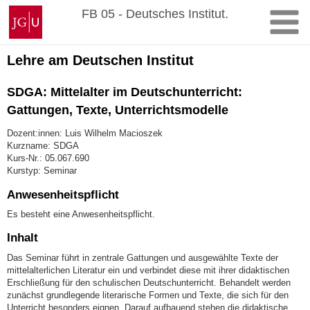
Zum
Johannes
FB 05 - Deutsches Institut.
Inhalt
Gutenberg-
springen
Universität
Mainz
Lehre am Deutschen Institut
SDGA: Mittelalter im Deutschunterricht:
Gattungen, Texte, Unterrichtsmodelle
Dozent:innen: Luis Wilhelm Macioszek
Kurzname: SDGA
Kurs-Nr.: 05.067.690
Kurstyp: Seminar
Anwesenheitspflicht
Es besteht eine Anwesenheitspflicht.
Inhalt
Das Seminar führt in zentrale Gattungen und ausgewählte Texte der
mittelalterlichen Literatur ein und verbindet diese mit ihrer didaktischen
Erschließung für den schulischen Deutschunterricht. Behandelt werden
zunächst grundlegende literarische Formen und Texte, die sich für den
Unterricht besonders eignen. Darauf aufbauend stehen die didaktische