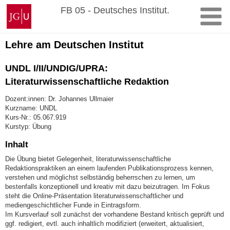
Zum
Johannes
FB 05 - Deutsches Institut.
Inhalt
Gutenberg-
springen
Universität
Mainz
Lehre am Deutschen Institut
UNDL I/II/UNDIG/UPRA:
Literaturwissenschaftliche Redaktion
Dozent:innen: Dr. Johannes Ullmaier
Kurzname: UNDL
Kurs-Nr.: 05.067.919
Kurstyp: Übung
Inhalt
Die Übung bietet Gelegenheit, literaturwissenschaftliche
Redaktionspraktiken an einem laufenden Publikationsprozess kennen,
verstehen und möglichst selbständig beherrschen zu lernen, um
bestenfalls konzeptionell und kreativ mit dazu beizutragen. Im Fokus
steht die Online-Präsentation literaturwissenschaftlicher und
mediengeschichtlicher Funde in Eintragsform.
Im Kursverlauf soll zunächst der vorhandene Bestand kritisch geprüft und
ggf. redigiert, evtl. auch inhaltlich modifiziert (erweitert, aktualisiert,