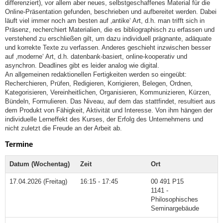
differenziert), vor allem aber neues, selbstgeschaffenes Material für die
Online-Präsentation gefunden, beschrieben und aufbereitet werden. Dabei
läuft viel immer noch am besten auf ‚antike‘ Art, d.h. man trifft sich in
Präsenz, recherchiert Materialien, die es bibliographisch zu erfassen und
verstehend zu erschließen gilt, um dazu individuell prägnante, adäquate
und korrekte Texte zu verfassen. Anderes geschieht inzwischen besser
auf ‚moderne‘ Art, d.h. datenbank-basiert, online-kooperativ und
asynchron. Deadlines gibt es leider analog wie digital.
An allgemeinen redaktionellen Fertigkeiten werden so eingeübt:
Recherchieren, Prüfen, Redigieren, Korrigieren, Belegen, Ordnen,
Kategorisieren, Vereinheitlichen, Organisieren, Kommunizieren, Kürzen,
Bündeln, Formulieren. Das Niveau, auf dem das stattfindet, resultiert aus
dem Produkt von Fähigkeit, Aktivität und Interesse. Von ihm hängen der
individuelle Lerneffekt des Kurses, der Erfolg des Unternehmens und
nicht zuletzt die Freude an der Arbeit ab.
Termine
Datum (Wochentag)
Zeit
Ort
17.04.2026 (Freitag)
16:15 - 17:45
00 491 P15
1141 -
Philosophisches
Seminargebäude