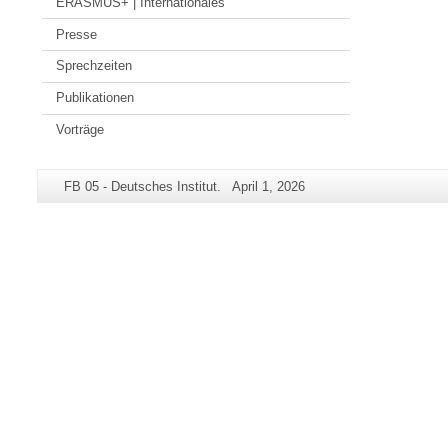
ERASMUS+ | Internationales
Presse
Sprechzeiten
Publikationen
Vorträge
Zusätzliche
Seiten-
Letzte
FB 05 - Deutsches Institut.
April 1, 2026
Informationen
Name:
Aktualisierung:
zu
dieser
Seite