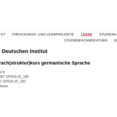
TUT
FORSCHUNGS- UND LEHRPROJEKTE
LEHRE
STUDIEN
STUDIENFACHBERATUNG
E
 Deutschen Institut
ach(struktur)kurs germanische Sprache
N.N.
067.SPR24-25_100
067.SPR24-25_100
hkurs