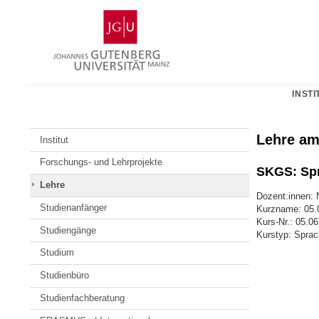
Zum
Johannes
Inhalt
Gutenberg-
springen
Universität
Mainz
INSTI
Lehre am
Institut
Forschungs- und Lehrprojekte
SKGS: Spr
Lehre
Dozent:innen: 
Studienanfänger
Kurzname: 05.
Kurs-Nr.: 05.
Studiengänge
Kurstyp: Sprac
Studium
Studienbüro
Studienfachberatung