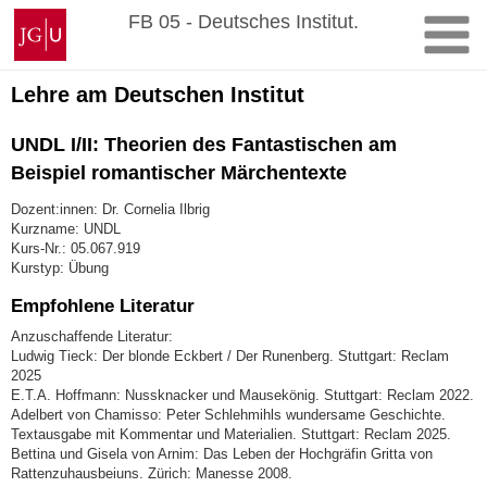
Zum
Johannes
FB 05 - Deutsches Institut.
Inhalt
Gutenberg-
springen
Universität
Mainz
Lehre am Deutschen Institut
UNDL I/II: Theorien des Fantastischen am
Beispiel romantischer Märchentexte
Dozent:innen: Dr. Cornelia Ilbrig
Kurzname: UNDL
Kurs-Nr.: 05.067.919
Kurstyp: Übung
Empfohlene Literatur
Anzuschaffende Literatur:
Ludwig Tieck: Der blonde Eckbert / Der Runenberg. Stuttgart: Reclam
2025
E.T.A. Hoffmann: Nussknacker und Mausekönig. Stuttgart: Reclam 2022.
Adelbert von Chamisso: Peter Schlehmihls wundersame Geschichte.
Textausgabe mit Kommentar und Materialien. Stuttgart: Reclam 2025.
Bettina und Gisela von Arnim: Das Leben der Hochgräfin Gritta von
Rattenzuhausbeiuns. Zürich: Manesse 2008.