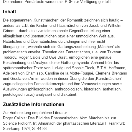
Die anderen Primärtexte werden als PDF zur Verfügung gestellt.
Inhalt
Die sogenannten ‚Kunstmärchen‘ der Romantik zeichnen sich häufig –
anders als z.B. die Kinder- und Hausmärchen von Jacob und Wilhelm
Grimm – durch eine zweidimensionale Gegenüberstellung einer
alltäglichen und übernatürlichen bzw. einer unmöglichen Welt aus.
Natürliches und Übernatürliches durchdringen sich hier nicht
übergangslos, weshalb sich die Gattungszuschreibung „Märchen“ als
problematisch erweist. Theorien des Fantastischen, u.a. von Tzvetan
Todorov, Roger Calois und Uwe Durst, ermöglichen eine genaue
Beschreibung und Analyse dieser Gattungshybride. Anhand früh- bis
spätromantischer Texte von Ludwig und Sophie Tieck, E.T.A. Hoffmann,
Adelbert von Chamisso, Caroline de la Motte-Fouqué, Clemens Brentano
und Gisela von Arnim werden in dieser Übung die den ‚Kunstmärchen‘
zugrundliegenden Fantastikkonzepte und ihre Voraussetzungen sowie
Auswirkungen (philosophisch, anthropologisch, historisch, ästhetisch,
poetologisch usw.) analysiert und diskutiert.
Zusätzliche Informationen
Zur Vorbereitung empfohlene Literatur:
Roger Callois: Das Bild des Phantastischen: Vom Märchen bis zur
Science Fiction“. In: Almanach der phantastischen Literatur I. Frankfurt:
Suhrkamp 1974, S. 44-83.