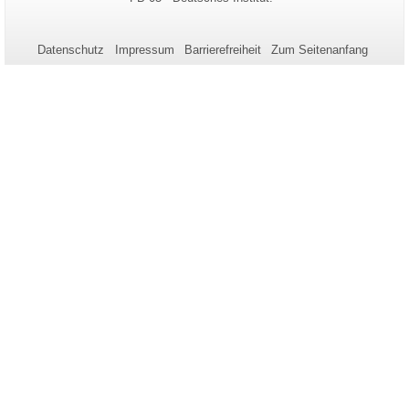
Name:
Informationen
zu
Datenschutz
Impressum
Barrierefreiheit
Zum Seitenanfang
dieser
Seite