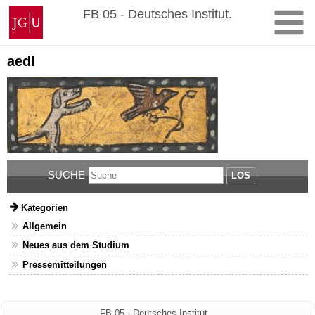
Zum
Johannes
FB 05 - Deutsches Institut.
Inhalt
Gutenberg-
springen
Universität
Mainz
aedl
SUCHE
LOS
Kategorien
Allgemein
Neues aus dem Studium
Pressemitteilungen
Zusätzliche
Seiten-
FB 05 - Deutsches Institut.