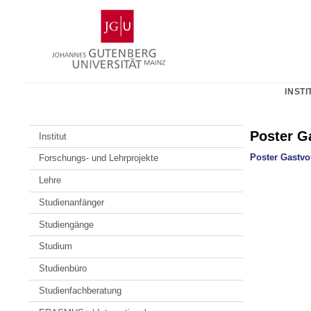
Zum
Johannes
Inhalt
Gutenberg-
springen
Universität
Mainz
INSTI
Poster G
Institut
Poster Gastvo
Forschungs- und Lehrprojekte
Lehre
Studienanfänger
Studiengänge
Studium
Studienbüro
Studienfachberatung