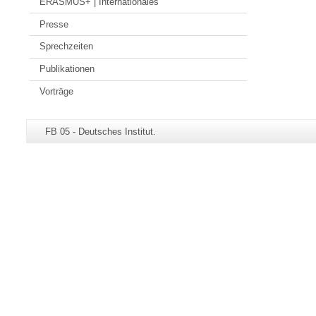
ERASMUS+ | Internationales
Presse
Sprechzeiten
Publikationen
Vorträge
Zusätzliche
Seiten-
FB 05 - Deutsches Institut.
Informationen
Name:
zu
dieser
Seite