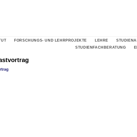
TUT
FORSCHUNGS- UND LEHRPROJEKTE
LEHRE
STUDIEN
STUDIENFACHBERATUNG
E
astvortrag
rtrag