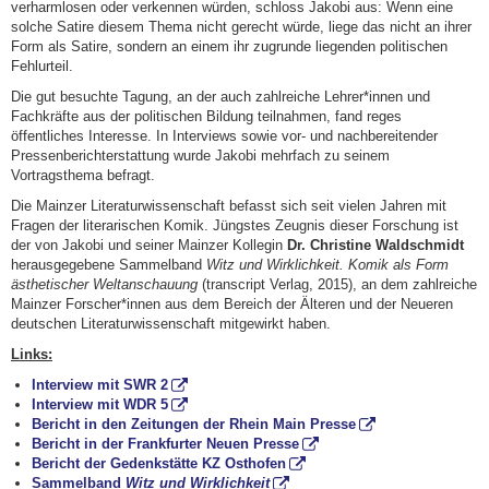
verharmlosen oder verkennen würden, schloss Jakobi aus: Wenn eine
solche Satire diesem Thema nicht gerecht würde, liege das nicht an ihrer
Form als Satire, sondern an einem ihr zugrunde liegenden politischen
Fehlurteil.
Die gut besuchte Tagung, an der auch zahlreiche Lehrer*innen und
Fachkräfte aus der politischen Bildung teilnahmen, fand reges
öffentliches Interesse. In Interviews sowie vor- und nachbereitender
Pressenberichterstattung wurde Jakobi mehrfach zu seinem
Vortragsthema befragt.
Die Mainzer Literaturwissenschaft befasst sich seit vielen Jahren mit
Fragen der literarischen Komik. Jüngstes Zeugnis dieser Forschung ist
der von Jakobi und seiner Mainzer Kollegin
Dr. Christine Waldschmidt
herausgegebene Sammelband
Witz und Wirklichkeit. Komik als Form
ästhetischer Weltanschauung
(transcript Verlag, 2015), an dem zahlreiche
Mainzer Forscher*innen aus dem Bereich der Älteren und der Neueren
deutschen Literaturwissenschaft mitgewirkt haben.
Links:
Interview mit SWR 2
Interview mit WDR 5
Bericht in den Zeitungen der Rhein Main Presse
Bericht in der Frankfurter Neuen Presse
Bericht der Gedenkstätte KZ Osthofen
Sammelband
Witz und Wirklichkeit