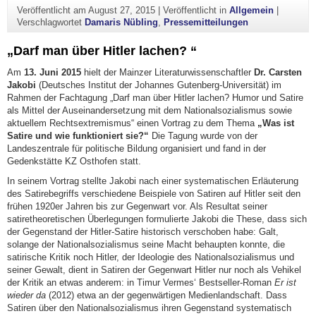
Veröffentlicht am
August 27, 2015
|
Veröffentlicht in
Allgemein
|
Verschlagwortet
Damaris Nübling
,
Pressemitteilungen
„Darf man über Hitler lachen? “
Am
13. Juni 2015
hielt der Mainzer Literaturwissenschaftler
Dr. Carsten
Jakobi
(Deutsches Institut der Johannes Gutenberg-Universität) im
Rahmen der Fachtagung „Darf man über Hitler lachen? Humor und Satire
als Mittel der Auseinandersetzung mit dem Nationalsozialismus sowie
aktuellem Rechtsextremismus“ einen Vortrag zu dem Thema
„Was ist
Satire und wie funktioniert sie?“
Die Tagung wurde von der
Landeszentrale für politische Bildung organisiert und fand in der
Gedenkstätte KZ Osthofen statt.
In seinem Vortrag stellte Jakobi nach einer systematischen Erläuterung
des Satirebegriffs verschiedene Beispiele von Satiren auf Hitler seit den
frühen 1920er Jahren bis zur Gegenwart vor. Als Resultat seiner
satiretheoretischen Überlegungen formulierte Jakobi die These, dass sich
der Gegenstand der Hitler-Satire historisch verschoben habe: Galt,
solange der Nationalsozialismus seine Macht behaupten konnte, die
satirische Kritik noch Hitler, der Ideologie des Nationalsozialismus und
seiner Gewalt, dient in Satiren der Gegenwart Hitler nur noch als Vehikel
der Kritik an etwas anderem: in Timur Vermes‘ Bestseller-Roman
Er ist
wieder da
(2012) etwa an der gegenwärtigen Medienlandschaft. Dass
Satiren über den Nationalsozialismus ihren Gegenstand systematisch