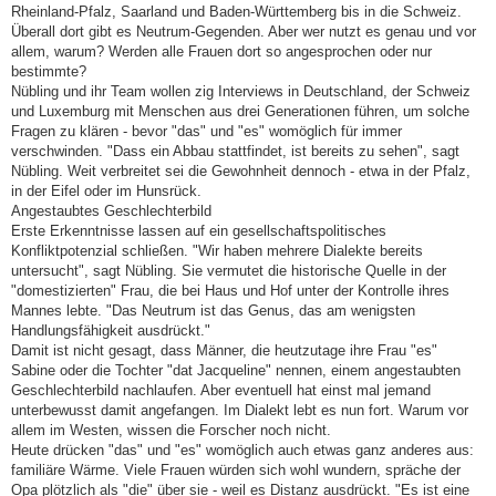
Rheinland-Pfalz, Saarland und Baden-Württemberg bis in die Schweiz.
Überall dort gibt es Neutrum-Gegenden. Aber wer nutzt es genau und vor
allem, warum? Werden alle Frauen dort so angesprochen oder nur
bestimmte?
Nübling und ihr Team wollen zig Interviews in Deutschland, der Schweiz
und Luxemburg mit Menschen aus drei Generationen führen, um solche
Fragen zu klären - bevor "das" und "es" womöglich für immer
verschwinden. "Dass ein Abbau stattfindet, ist bereits zu sehen", sagt
Nübling. Weit verbreitet sei die Gewohnheit dennoch - etwa in der Pfalz,
in der Eifel oder im Hunsrück.
Angestaubtes Geschlechterbild
Erste Erkenntnisse lassen auf ein gesellschaftspolitisches
Konfliktpotenzial schließen. "Wir haben mehrere Dialekte bereits
untersucht", sagt Nübling. Sie vermutet die historische Quelle in der
"domestizierten" Frau, die bei Haus und Hof unter der Kontrolle ihres
Mannes lebte. "Das Neutrum ist das Genus, das am wenigsten
Handlungsfähigkeit ausdrückt."
Damit ist nicht gesagt, dass Männer, die heutzutage ihre Frau "es"
Sabine oder die Tochter "dat Jacqueline" nennen, einem angestaubten
Geschlechterbild nachlaufen. Aber eventuell hat einst mal jemand
unterbewusst damit angefangen. Im Dialekt lebt es nun fort. Warum vor
allem im Westen, wissen die Forscher noch nicht.
Heute drücken "das" und "es" womöglich auch etwas ganz anderes aus:
familiäre Wärme. Viele Frauen würden sich wohl wundern, spräche der
Opa plötzlich als "die" über sie - weil es Distanz ausdrückt. "Es ist eine