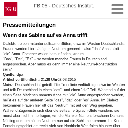
Zum
Johannes
FB 05 - Deutsches Institut.
Inhalt
Gutenberg-
springen
Universität
Mainz
Pressemitteilungen
Wenn das Sabine auf es Anna trifft
Dialekte treiben mitunter seltsame Blüten, etwa im Westen Deutschlands:
Frauen werden hier häufig im Neutrum genannt – also "das" Anna statt
"die" Anna. Forscher wollen herausfinden, warum.
"Das", "Dat", "Es" – so werden manche Frauen in Deutschland
angesprochen. Aber muss es denn immer eine Neutrum-Konstruktion
sein?
Quelle: dpa
Artikel veröffentlicht: 21:30 Uhr02.08.2015
Mainz. Deutschland ist geteilt. Die Trennlinie verläuft irgendwo im Westen
und teilt Deutschland in einen "das"- und einen "die"-Teil. Während auf der
einen Seite Mädchen namens Anne mit "die" Anne angesprochen werden,
heißt es auf der anderen Seite "das", "dat" oder "es" Anne. Im Dialekt
bekommen Frauen hier oft das Neutrum mit auf den Weg gegeben.
Während Zugereiste sich über die seltsame Sprach-Blüte wundern, sie
meist aber nicht hinterfragen, will die Mainzer Namensforscherin Damaris
Nübling dem ominösen Neutrum nun auf die Schliche kommen. Ihr Kern-
Forschungsgebiet erstreckt sich von Nordrhein-Westfalen hinunter über