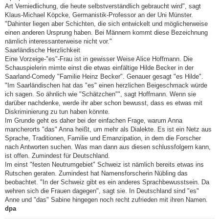
Art Verniedlichung, die heute selbstverständlich gebraucht wird", sagt
Klaus-Michael Köpcke, Germanistik-Professor an der Uni Münster.
"Dahinter liegen aber Schichten, die sich entwickelt und möglicherweise
einen anderen Ursprung haben. Bei Männern kommt diese Bezeichnung
nämlich interessanterweise nicht vor."
Saarländische Herzlichkeit
Eine Vorzeige-"es"-Frau ist in gewisser Weise Alice Hoffmann. Die
Schauspielerin mimte einst die etwas einfältige Hilde Becker in der
Saarland-Comedy "Familie Heinz Becker". Genauer gesagt "es Hilde".
"Im Saarländischen hat das "es" einen herzlichen Beigeschmack würde
ich sagen. So ähnlich wie "Schätzchen"", sagt Hoffmann. Wenn sie
darüber nachdenke, werde ihr aber schon bewusst, dass es etwas mit
Diskriminierung zu tun haben könnte.
Im Grunde geht es daher bei der einfachen Frage, warum Anna
mancherorts "das" Anna heißt, um mehr als Dialekte. Es ist ein Netz aus
Sprache, Traditionen, Familie und Emanzipation, in dem die Forscher
nach Antworten suchen. Was man dann aus diesen schlussfolgern kann,
ist offen. Zumindest für Deutschland.
Im einst "festen Neutrumgebiet" Schweiz ist nämlich bereits etwas ins
Rutschen geraten. Zumindest hat Namensforscherin Nübling das
beobachtet. "In der Schweiz gibt es ein anderes Sprachbewusstsein. Da
wehren sich die Frauen dagegen", sagt sie. In Deutschland sind "es"
Anne und "das" Sabine hingegen noch recht zufrieden mit ihren Namen.
dpa